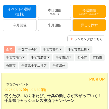
イベントの投稿
本日開催
今週開催
(無料)
08/08(土)
08/03(月)～08/09(日)
今月開催
来月開催
詳しく探す
ランキングはこちら
全て
千葉市中央区
千葉市美浜区
千葉市花見川区
千葉市稲毛区
千葉市若葉区
千葉市緑区
船橋市
市原市
香取市
千葉県主要エリア
千葉県外
PICK UP
季節のイベント
026.08.07(金)～08.30(日)
2
使うたび、めぐるたび、千葉の楽しさが広がっていく！
千葉県キャッシュレス決済キャンペーン