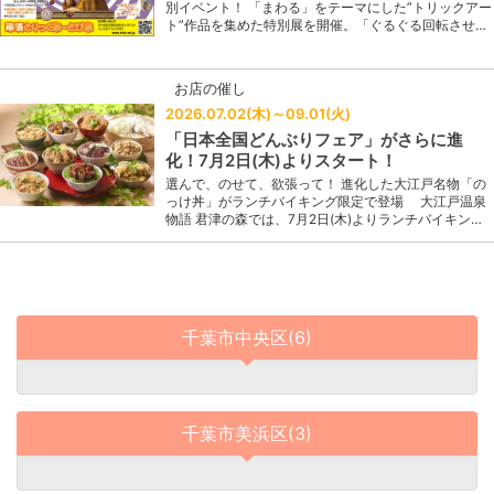
別イベント！ 「まわる」をテーマにした”トリックアー
ト”作品を集めた特別展を開催。「ぐるぐる回転させ…
お店の催し
2026.07.02(木)～09.01(火)
「日本全国どんぶりフェア」がさらに進
化！7月2日(木)よりスタート！
選んで、のせて、欲張って！ 進化した大江戸名物「の
っけ丼」がランチバイキング限定で登場 大江戸温泉
物語 君津の森では、7月2日(木)よりランチバイキン…
千葉市中央区(6)
千葉市美浜区(3)