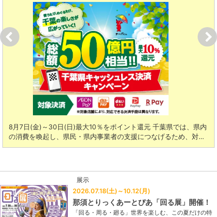
月7日(金)～30日(日)最大10％をポイント還元 千葉県では、県内
夏
の消費を喚起し、県民・県内事業者の支援につなげるため、対…
ー
展示
2026.07.18(土)～10.12(月)
那須とりっくあーとぴあ「回る展」開催！
「回る・周る・廻る」世界を楽しむ、この夏だけの特