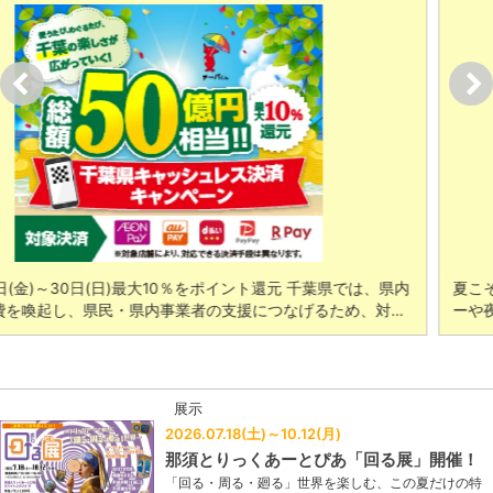
千葉県では、県内
夏こそ食べたい全国の芋スイーツが集結！ 全店考
げるため、対…
ーや夜限定も登場 1mm極細のモンブランソフトや
展示
2026.07.18(土)～10.12(月)
那須とりっくあーとぴあ「回る展」開催！
「回る・周る・廻る」世界を楽しむ、この夏だけの特