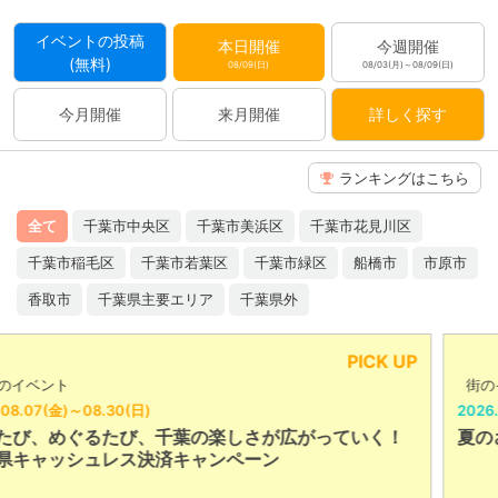
イベントの投稿
本日開催
今週開催
(無料)
08/09(日)
08/03(月)～08/09(日)
今月開催
来月開催
詳しく探す
ランキングはこちら
全て
千葉市中央区
千葉市美浜区
千葉市花見川区
千葉市稲毛区
千葉市若葉区
千葉市緑区
船橋市
市原市
香取市
千葉県主要エリア
千葉県外
PICK UP
街のイベント
2026.08.06(木)～08.09(日)
がっていく！
夏のさつまいも博2026