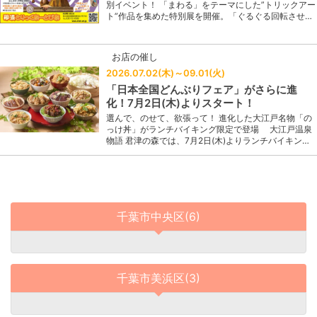
別イベント！ 「まわる」をテーマにした”トリックアー
ト”作品を集めた特別展を開催。「ぐるぐる回転させ…
お店の催し
2026.07.02(木)～09.01(火)
「日本全国どんぶりフェア」がさらに進
化！7月2日(木)よりスタート！
選んで、のせて、欲張って！ 進化した大江戸名物「の
っけ丼」がランチバイキング限定で登場 大江戸温泉
物語 君津の森では、7月2日(木)よりランチバイキン…
千葉市中央区(6)
千葉市美浜区(3)