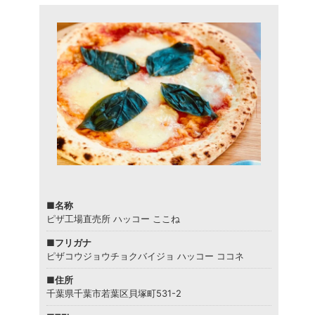
■名称
ピザ工場直売所 ハッコー ここね
■フリガナ
ピザコウジョウチョクバイジョ ハッコー ココネ
■住所
千葉県千葉市若葉区貝塚町531-2