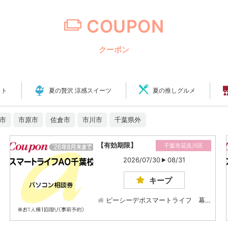
COUPON
クーポン
ット
夏の贅沢 涼感スイーツ
夏の推しグルメ
市
市原市
佐倉市
市川市
千葉県外
【有効期限】
千葉市花見川区
2026/07/30
08/31
キープ
ピーシーデポスマートライフ 幕…