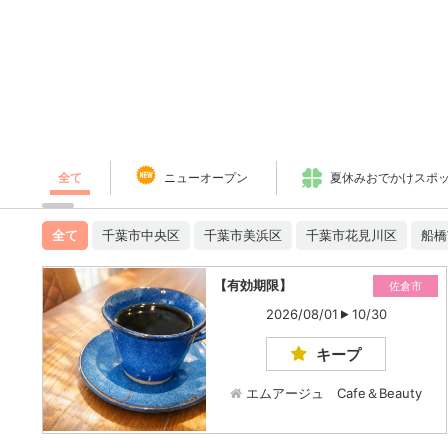
全て
ニューオープン
夏休みおでかけスポ
全て
千葉市中央区
千葉市美浜区
千葉市花見川区
船橋
【有効期限】
佐倉市
2026/08/01
10/30
キープ
エムアージュ Cafe＆Beauty