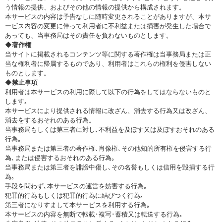
う情報の提供、およびその他の情報の提供から構成されます。
本サービスの内容は予告なしに随時変更されることがありますが、本サ
ービス内容の変更に伴って利用者に不利益または損害が発生した場合で
あっても、当事務局はその責任を負わないものとします。
◆著作権
当サイトに掲載されるコンテンツ等に関する著作権は当事務局または正
当な権利者に帰属するものであり、利用者はこれらの権利を侵害しない
ものとします。
◆禁止事項
利用者は本サービスの利用に際して以下の行為をしてはならないものと
します｡
本サービスにより提供される情報に改ざん、消去する行為又は改ざん、
消去をするおそれのある行為。
当事務局もしくは第三者に対し､不利益を及ぼす又は及ぼすおそれのある
行為｡
当事務局または第三者の著作権､肖像権､その他知的所有権を侵害する行
為､または侵害するおそれのある行為｡
当事務局または第三者を誹謗中傷し､その名誉もしくは信用を毀損する行
為｡
手段を問わず､本サービスの運営を妨害する行為｡
犯罪的行為もしくは犯罪的行為に結びつく行為｡
第三者になりすまして本サービスを利用する行為｡
本サービスの内容を無断で転載･複写･蓄積又は転送する行為｡