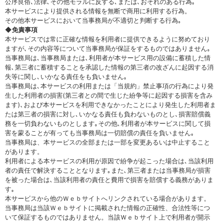
公序良俗､法律､その他モラルに反する､または､おそれのある行為｡
本サービスにより提供される情報を無断で商用に利用する行為。
その他本サービスにおいて当事務局が不適切と判断する行為｡
◆免責事項
本サービスでは常に正確な情報を利用者に提供できるように努めており
ますが､その内容等について当事務局が保証をするものではありません｡
当事務局は､当事務局または､利用者が本サービス用の設備に蓄積した情
報､第三者に蓄積することを承認した情報の第三者の改ざんに起因する消
失等に関し､いかなる責任をも負いません｡
当事務局は､本サービスの利用または「当規約」禁止事項の行為により発
生した利用者の損害(第三者との間で生じた紛争等に起因する損害を含み
ます)､および本サービスを利用できなかったことにより発生した利用者ま
たは第三者の損害に対し､いかなる責任も負わないものとし､損害賠償義
務を一切負わないものとします｡その他､利用者が本サービスに関して損
害を蒙ることが有っても当事務局は一切賠償の責任を負いません｡
当事務局は、本サービスの全部または一部を変更あるいは中止すること
があります。
利用者による本サービスの利用が原因で紛争が起こった場合は､当該利用
者の責任で解決することとなります｡また､第三者または当事務局が損害
を被った場合は､当該利用者の責任と費用で損害を賠償する義務がありま
す｡
本サービスから他のＷｅｂサイトへリンクされている場合があります。
当事務局は当該Ｗｅｂサイトに掲載された情報の正確性、合法性等につ
いて保証するものではありません。当該Ｗｅｂサイト上で利用者が開示