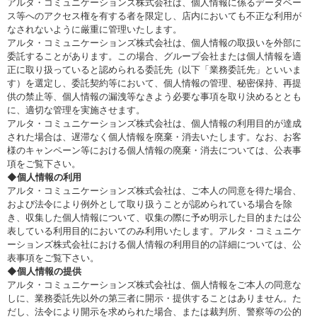
アルタ・コミュニケーションズ株式会社は、個人情報に係るデータベー
ス等へのアクセス権を有する者を限定し、店内においても不正な利用が
なされないように厳重に管理いたします。
アルタ・コミュニケーションズ株式会社は、個人情報の取扱いを外部に
委託することがあります。この場合、グループ会社または個人情報を適
正に取り扱っていると認められる委託先（以下「業務委託先」といいま
す）を選定し、委託契約等において、個人情報の管理、秘密保持、再提
供の禁止等、個人情報の漏洩等なきよう必要な事項を取り決めるととも
に、適切な管理を実施させます。
アルタ・コミュニケーションズ株式会社は、個人情報の利用目的が達成
された場合は、遅滞なく個人情報を廃棄・消去いたします。なお、お客
様のキャンペーン等における個人情報の廃棄・消去については、公表事
項をご覧下さい。
◆個人情報の利用
アルタ・コミュニケーションズ株式会社は、ご本人の同意を得た場合、
および法令により例外として取り扱うことが認められている場合を除
き、収集した個人情報について、収集の際に予め明示した目的または公
表している利用目的においてのみ利用いたします。アルタ・コミュニケ
ーションズ株式会社における個人情報の利用目的の詳細については、公
表事項をご覧下さい。
◆個人情報の提供
アルタ・コミュニケーションズ株式会社は、個人情報をご本人の同意な
しに、業務委託先以外の第三者に開示・提供することはありません。た
だし、法令により開示を求められた場合、または裁判所、警察等の公的