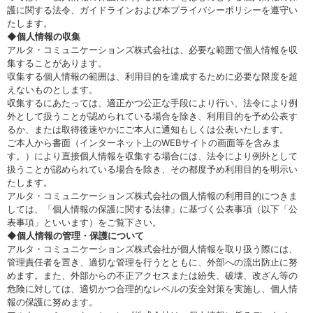
護に関する法令、ガイドラインおよび本プライバシーポリシーを遵守い
たします。
◆個人情報の収集
アルタ・コミュニケーションズ株式会社は、必要な範囲で個人情報を収
集することがあります。
収集する個人情報の範囲は、利用目的を達成するために必要な限度を超
えないものとします。
収集するにあたっては、適正かつ公正な手段により行い、法令により例
外として扱うことが認められている場合を除き、利用目的を予め公表す
るか、または取得後速やかにご本人に通知もしくは公表いたします。
ご本人から書面（インターネット上のWEBサイトの画面等を含みま
す。）により直接個人情報を収集する場合には、法令により例外として
扱うことが認められている場合を除き、その都度予め利用目的を明示い
たします。
アルタ・コミュニケーションズ株式会社の個人情報の利用目的につきま
しては、「個人情報の保護に関する法律」に基づく公表事項（以下「公
表事項」といいます）をご覧下さい。
◆個人情報の管理・保護について
アルタ・コミュニケーションズ株式会社が個人情報を取り扱う際には、
管理責任者を置き、適切な管理を行うとともに、外部への流出防止に努
めます。また、外部からの不正アクセスまたは紛失、破壊、改ざん等の
危険に対しては、適切かつ合理的なレベルの安全対策を実施し、個人情
報の保護に努めます。