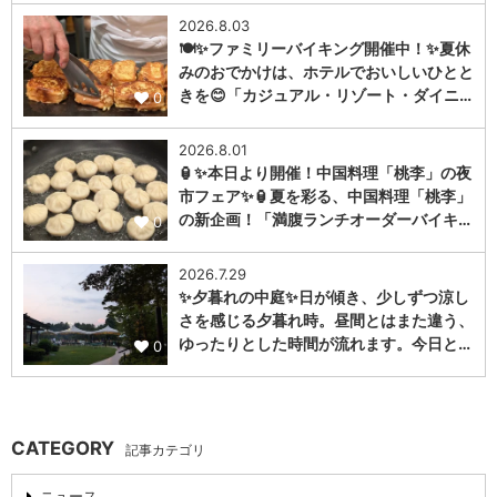
2026.8.03
🍽️✨ファミリーバイキング開催中！✨夏休
みのおでかけは、ホテルでおいしいひとと
きを😊「カジュアル・リゾート・ダイニ…
0
2026.8.01
🏮✨本日より開催！中国料理「桃李」の夜
市フェア✨🏮夏を彩る、中国料理「桃李」
の新企画！「満腹ランチオーダーバイキ…
0
2026.7.29
✨夕暮れの中庭✨日が傾き、少しずつ涼し
さを感じる夕暮れ時。昼間とはまた違う、
ゆったりとした時間が流れます。今日と…
0
CATEGORY
記事カテゴリ
ニュース