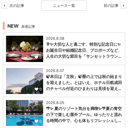
次の記事
ニュース一覧
前の記事
NEW
新着記事
2026.8.08
🥂✨大切な人と過ごす、特別な記念日に✨
お誕生日や結婚記念日、プロポーズなど、
人生の大切な節目を「サンセットラウン…
0
2026.8.07
🍃本日は「立秋」🍃暦の上では秋の始まり
を迎えました。とはいえ、ホテル日航成田
のチャペル付近のひまわりは見頃を迎え…
0
2026.8.05
🌴✨ 夏のリゾート気分を満喫✨🌴夏の青空
の下で楽しむ屋外プール。ゆったりと流れ
る時間の中で、心も体もリフレッシュし…
0