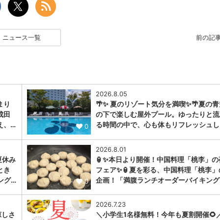
ニュース一覧
前の記
2026.8.05
まり
🌴✨ 夏のリゾート気分を満喫✨🌴夏の青
成田
の下で楽しむ屋外プール。ゆったりと流
え、…
る時間の中で、心も体もリフレッシュし
0
2026.8.01
夏休み
🏮✨本日より開催！中国料理「桃李」の
とき
フェア✨🏮夏を彩る、中国料理「桃李」
ング…
企画！「満腹ランチオーダーバイキング
0
2026.7.23
涼しさ
＼小学生1名様無料！今年も夏割開催🌻