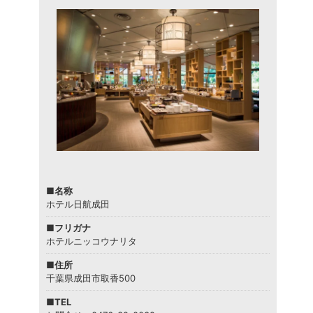
■名称
ホテル日航成田
■フリガナ
ホテルニッコウナリタ
■住所
千葉県成田市取香500
■TEL