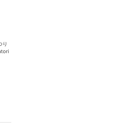
つり
tori