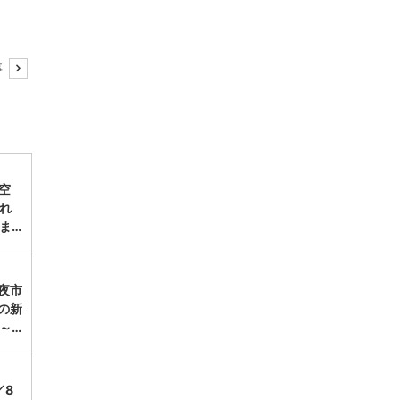
事
空
れ
ま…
夜市
の新
～…
／8