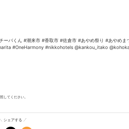
#チーバくん
#潮来市
#香取市
#佐倉市
#あやめ祭り
#あやめま
arita
#OneHarmony
#nikkohotels
@kankou_itako
@kohoka
照してください。
シェアする