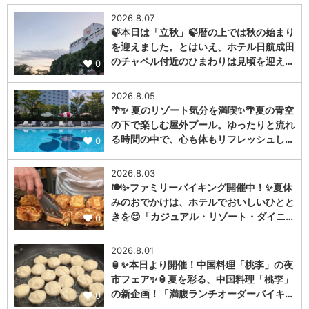
2026.8.07
🍃本日は「立秋」🍃暦の上では秋の始まり
を迎えました。とはいえ、ホテル日航成田
のチャペル付近のひまわりは見頃を迎え…
0
2026.8.05
🌴✨ 夏のリゾート気分を満喫✨🌴夏の青空
の下で楽しむ屋外プール。ゆったりと流れ
る時間の中で、心も体もリフレッシュし…
0
2026.8.03
🍽️✨ファミリーバイキング開催中！✨夏休
みのおでかけは、ホテルでおいしいひとと
きを😊「カジュアル・リゾート・ダイニ…
0
2026.8.01
🏮✨本日より開催！中国料理「桃李」の夜
市フェア✨🏮夏を彩る、中国料理「桃李」
の新企画！「満腹ランチオーダーバイキ…
0