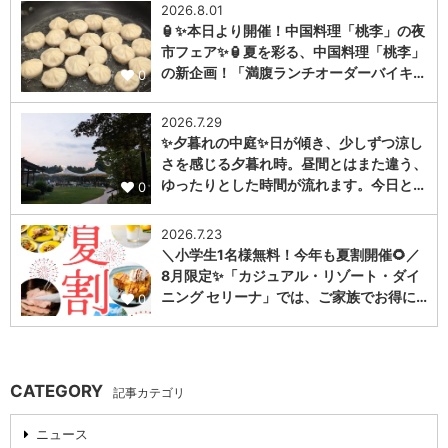
2026.8.01
🏮✨本日より開催！中国料理「桃李」の夜
市フェア✨🏮夏を彩る、中国料理「桃李」
の新企画！「満腹ランチオーダーバイキ…
0
2026.7.29
✨夕暮れの中庭✨日が傾き、少しずつ涼し
さを感じる夕暮れ時。昼間とはまた違う、
ゆったりとした時間が流れます。今日と…
0
2026.7.23
＼小学生1名様無料！今年も夏割開催🌻／
8月限定✨「カジュアル・リゾート・ダイ
ニング セリーナ」では、ご家族でお得に…
0
CATEGORY
記事カテゴリ
ニュース