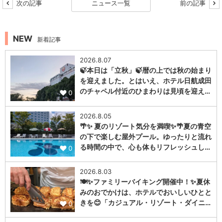
次の記事
ニュース一覧
前の記事
NEW
新着記事
2026.8.07
🍃本日は「立秋」🍃暦の上では秋の始まり
を迎えました。とはいえ、ホテル日航成田
のチャペル付近のひまわりは見頃を迎え…
0
2026.8.05
🌴✨ 夏のリゾート気分を満喫✨🌴夏の青空
の下で楽しむ屋外プール。ゆったりと流れ
る時間の中で、心も体もリフレッシュし…
0
2026.8.03
🍽️✨ファミリーバイキング開催中！✨夏休
みのおでかけは、ホテルでおいしいひとと
きを😊「カジュアル・リゾート・ダイニ…
0