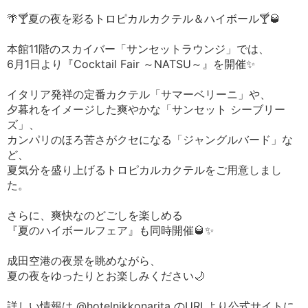
🌴🍸夏の夜を彩るトロピカルカクテル＆ハイボール🍸🥃
本館11階のスカイバー「サンセットラウンジ」では、
6月1日より『Cocktail Fair ～NATSU～』を開催✨
イタリア発祥の定番カクテル「サマーベリーニ」や、
夕暮れをイメージした爽やかな「サンセット シーブリー
ズ」、
カンパリのほろ苦さがクセになる「ジャングルバード」な
ど、
夏気分を盛り上げるトロピカルカクテルをご用意しまし
た。
さらに、爽快なのどごしを楽しめる
『夏のハイボールフェア』も同時開催🥃✨
成田空港の夜景を眺めながら、
夏の夜をゆったりとお楽しみください🌙
詳しい情報は @hotelnikkonarita のURLより公式サイトに