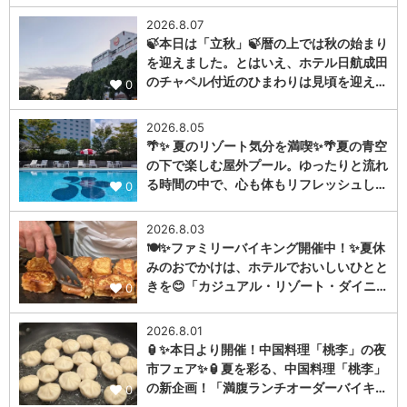
2026.8.07
🍃本日は「立秋」🍃暦の上では秋の始まり
を迎えました。とはいえ、ホテル日航成田
のチャペル付近のひまわりは見頃を迎え…
0
2026.8.05
🌴✨ 夏のリゾート気分を満喫✨🌴夏の青空
の下で楽しむ屋外プール。ゆったりと流れ
る時間の中で、心も体もリフレッシュし…
0
2026.8.03
🍽️✨ファミリーバイキング開催中！✨夏休
みのおでかけは、ホテルでおいしいひとと
きを😊「カジュアル・リゾート・ダイニ…
0
2026.8.01
🏮✨本日より開催！中国料理「桃李」の夜
市フェア✨🏮夏を彩る、中国料理「桃李」
の新企画！「満腹ランチオーダーバイキ…
0