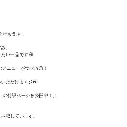
今年も登場！
旨み。
たい一品です😆
のメニューが食べ放題！
ただけます🍖🍺
026』の特設ページを公開中！／
も掲載しています。