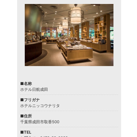
■名称
ホテル日航成田
■フリガナ
ホテルニッコウナリタ
■住所
千葉県成田市取香500
■TEL