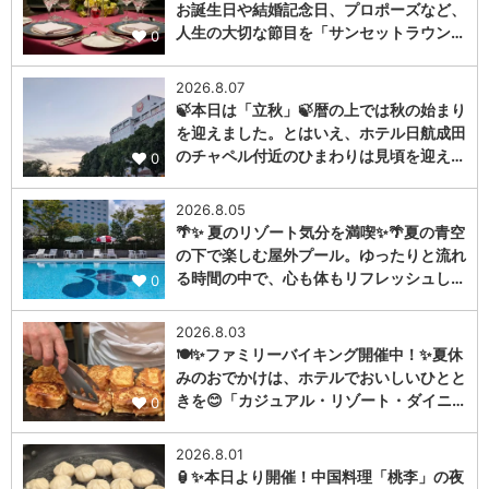
お誕生日や結婚記念日、プロポーズなど、
人生の大切な節目を「サンセットラウン…
0
2026.8.07
🍃本日は「立秋」🍃暦の上では秋の始まり
を迎えました。とはいえ、ホテル日航成田
のチャペル付近のひまわりは見頃を迎え…
0
2026.8.05
🌴✨ 夏のリゾート気分を満喫✨🌴夏の青空
の下で楽しむ屋外プール。ゆったりと流れ
る時間の中で、心も体もリフレッシュし…
0
2026.8.03
🍽️✨ファミリーバイキング開催中！✨夏休
みのおでかけは、ホテルでおいしいひとと
きを😊「カジュアル・リゾート・ダイニ…
0
2026.8.01
🏮✨本日より開催！中国料理「桃李」の夜