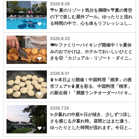
2026.8.05
🌴✨ 夏のリゾート気分を満喫✨🌴夏の青空
の下で楽しむ屋外プール。ゆったりと流れ
る時間の中で、心も体もリフレッシュし…
0
2026.8.03
🍽️✨ファミリーバイキング開催中！✨夏休
みのおでかけは、ホテルでおいしいひとと
きを😊「カジュアル・リゾート・ダイニ…
0
2026.8.01
🏮✨本日より開催！中国料理「桃李」の夜
市フェア✨🏮夏を彩る、中国料理「桃李」
の新企画！「満腹ランチオーダーバイキ…
0
2026.7.29
✨夕暮れの中庭✨日が傾き、少しずつ涼し
さを感じる夕暮れ時。昼間とはまた違う、
ゆったりとした時間が流れます。今日と…
0