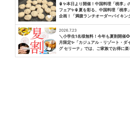
🏮✨本日より開催！中国料理「桃李」
フェア✨🏮夏を彩る、中国料理「桃李
企画！「満腹ランチオーダーバイキン
0
2026.7.23
＼小学生1名様無料！今年も夏割開催🌻
月限定✨「カジュアル・リゾート・ダ
グ セリーナ」では、ご家族でお得に楽
0