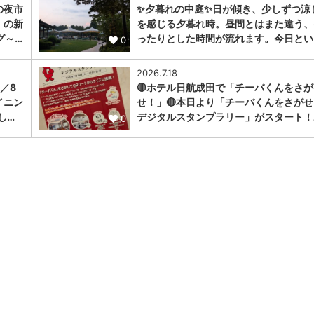
の夜市
✨夕暮れの中庭✨日が傾き、少しずつ涼
」の新
を感じる夕暮れ時。昼間とはまた違う、
グ～…
ったりとした時間が流れます。今日とい
0
2026.7.18
／8
🔴ホテル日航成田で「チーバくんをさが
イニン
せ！」🔴本日より「チーバくんをさがせ
し…
デジタルスタンプラリー」がスタート！
0