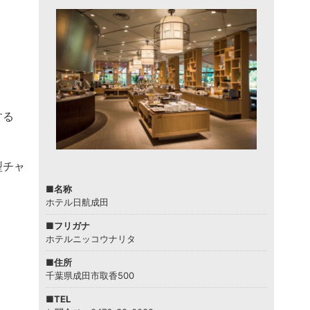
する
型チャ
■名称
ホテル日航成田
。
■フリガナ
ホテルニッコウナリタ
■住所
千葉県成田市取香500
■TEL