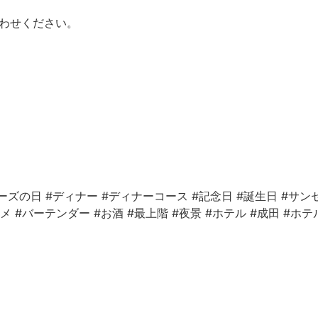
わせください。
ーズの日
#ディナー
#ディナーコース
#記念日
#誕生日
#サン
ルメ
#バーテンダー
#お酒
#最上階
#夜景
#ホテル
#成田
#ホテ