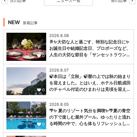
次の記事
ニュース一覧
前の記事
NEW
新着記事
2026.8.08
🥂✨大切な人と過ごす、特別な記念日に✨
お誕生日や結婚記念日、プロポーズなど、
人生の大切な節目を「サンセットラウン…
0
2026.8.07
🍃本日は「立秋」🍃暦の上では秋の始まり
を迎えました。とはいえ、ホテル日航成田
のチャペル付近のひまわりは見頃を迎え…
0
2026.8.05
🌴✨ 夏のリゾート気分を満喫✨🌴夏の青空
の下で楽しむ屋外プール。ゆったりと流れ
る時間の中で、心も体もリフレッシュし…
0