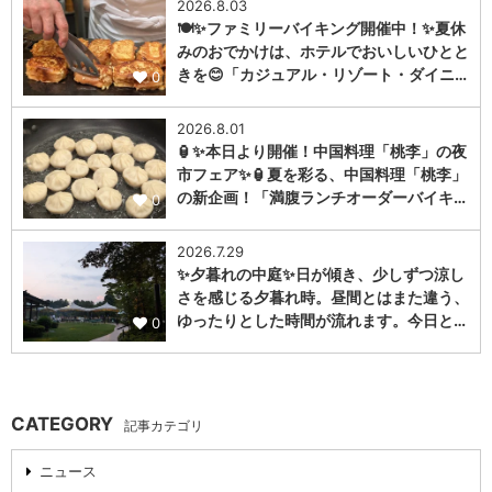
2026.8.03
🍽️✨ファミリーバイキング開催中！✨夏休
みのおでかけは、ホテルでおいしいひとと
きを😊「カジュアル・リゾート・ダイニ…
0
2026.8.01
🏮✨本日より開催！中国料理「桃李」の夜
市フェア✨🏮夏を彩る、中国料理「桃李」
の新企画！「満腹ランチオーダーバイキ…
0
2026.7.29
✨夕暮れの中庭✨日が傾き、少しずつ涼し
さを感じる夕暮れ時。昼間とはまた違う、
ゆったりとした時間が流れます。今日と…
0
CATEGORY
記事カテゴリ
ニュース