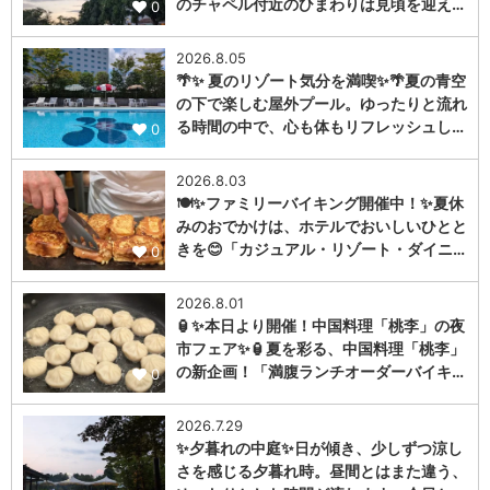
のチャペル付近のひまわりは見頃を迎え…
0
2026.8.05
🌴✨ 夏のリゾート気分を満喫✨🌴夏の青空
の下で楽しむ屋外プール。ゆったりと流れ
る時間の中で、心も体もリフレッシュし…
0
2026.8.03
🍽️✨ファミリーバイキング開催中！✨夏休
みのおでかけは、ホテルでおいしいひとと
きを😊「カジュアル・リゾート・ダイニ…
0
2026.8.01
🏮✨本日より開催！中国料理「桃李」の夜
市フェア✨🏮夏を彩る、中国料理「桃李」
の新企画！「満腹ランチオーダーバイキ…
0
2026.7.29
✨夕暮れの中庭✨日が傾き、少しずつ涼し
さを感じる夕暮れ時。昼間とはまた違う、