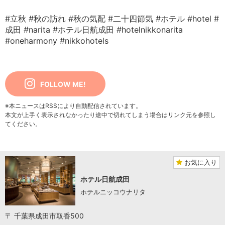
#立秋
#秋の訪れ
#秋の気配
#二十四節気
#ホテル
#hotel
#
成田
#narita
#ホテル日航成田
#hotelnikkonarita
#oneharmony
#nikkohotels
FOLLOW ME!
※本ニュースはRSSにより自動配信されています。
本文が上手く表示されなかったり途中で切れてしまう場合はリンク元を参照し
てください。
お気に入り
ホテル日航成田
ホテルニッコウナリタ
〒 千葉県成田市取香500