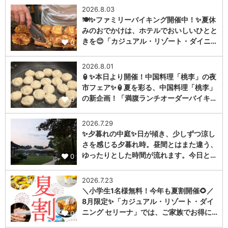
2026.8.03
🍽️✨ファミリーバイキング開催中！✨夏休
みのおでかけは、ホテルでおいしいひとと
きを😊「カジュアル・リゾート・ダイニ…
0
2026.8.01
🏮✨本日より開催！中国料理「桃李」の夜
市フェア✨🏮夏を彩る、中国料理「桃李」
の新企画！「満腹ランチオーダーバイキ…
0
2026.7.29
✨夕暮れの中庭✨日が傾き、少しずつ涼し
さを感じる夕暮れ時。昼間とはまた違う、
ゆったりとした時間が流れます。今日と…
0
2026.7.23
＼小学生1名様無料！今年も夏割開催🌻／
8月限定✨「カジュアル・リゾート・ダイ
ニング セリーナ」では、ご家族でお得に…
0