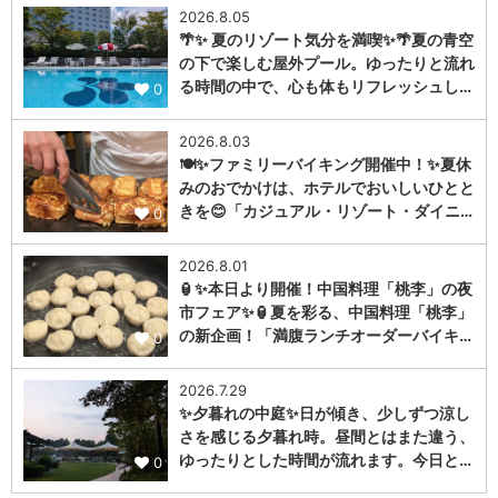
2026.8.05
🌴✨ 夏のリゾート気分を満喫✨🌴夏の青空
の下で楽しむ屋外プール。ゆったりと流れ
る時間の中で、心も体もリフレッシュし…
0
2026.8.03
🍽️✨ファミリーバイキング開催中！✨夏休
みのおでかけは、ホテルでおいしいひとと
きを😊「カジュアル・リゾート・ダイニ…
0
2026.8.01
🏮✨本日より開催！中国料理「桃李」の夜
市フェア✨🏮夏を彩る、中国料理「桃李」
の新企画！「満腹ランチオーダーバイキ…
0
2026.7.29
✨夕暮れの中庭✨日が傾き、少しずつ涼し
さを感じる夕暮れ時。昼間とはまた違う、
ゆったりとした時間が流れます。今日と…
0