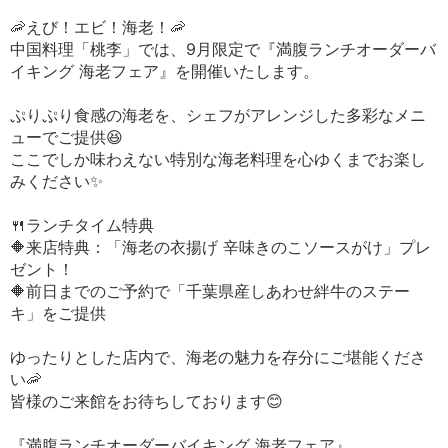
🦐えび！エビ！海老！🦐
中国料理「桃李」では、9月限定で『満腹ランチオーダーバ
イキング 海老フェア』を開催いたします。
ぷりぷり食感の海老を、シェフがアレンジした多彩なメニ
ューでご提供😆
ここでしか味わえない特別な海老料理を心ゆくまでお楽し
みください✨
🍴ランチタイム特典
🔶来店特典：「海老の衣揚げ 辛味きのこソースがけ」プレ
ゼント！
🔶前日までのご予約で「千葉県産しあわせ絆牛のステー
キ」をご提供
ゆったりとした店内で、海老の魅力を存分にご堪能くださ
い🦐
皆様のご来館をお待ちしております😊
『満腹ランチオーダーバイキング 海老フェア』