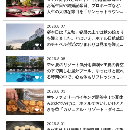
お誕生日や結婚記念日、プロポーズなど、
人生の大切な節目を「サンセットラウン…
0
2026.8.07
🍃本日は「立秋」🍃暦の上では秋の始まり
を迎えました。とはいえ、ホテル日航成田
のチャペル付近のひまわりは見頃を迎え…
0
2026.8.05
🌴✨ 夏のリゾート気分を満喫✨🌴夏の青空
の下で楽しむ屋外プール。ゆったりと流れ
る時間の中で、心も体もリフレッシュし…
0
2026.8.03
🍽️✨ファミリーバイキング開催中！✨夏休
みのおでかけは、ホテルでおいしいひとと
きを😊「カジュアル・リゾート・ダイニ…
0
2026.8.01
🏮✨本日より開催！中国料理「桃李」の夜