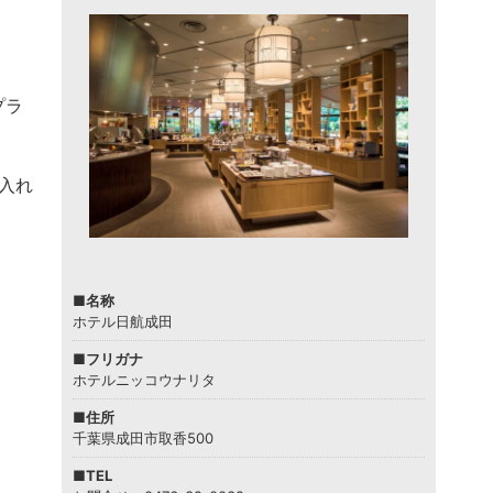
プラ
入れ
。
■名称
ホテル日航成田
■フリガナ
ホテルニッコウナリタ
■住所
千葉県成田市取香500
■TEL