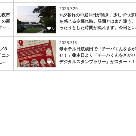
2026.7.29
の夜市
✨夕暮れの中庭✨日が傾き、少しずつ涼
」の新
を感じる夕暮れ時。昼間とはまた違う、
グ～…
ったりとした時間が流れます。今日とい
0
2026.7.18
／8
🔴ホテル日航成田で「チーバくんをさが
イニン
せ！」🔴本日より「チーバくんをさがせ
し…
デジタルスタンプラリー」がスタート！
0