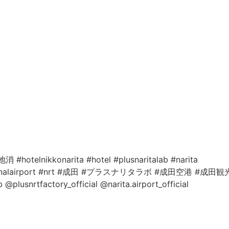
地消
#hotelnikkonarita
#hotel
#plusnaritalab
#narita
nalairport
#nrt
#成田
#プラスナリタラボ
#成田空港
#成田観
b
@plusnrtfactory_official
@narita.airport_official