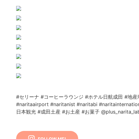
#セリーナ
#コーヒーラウンジ
#ホテル日航成田
#地産
#naritaairport
#naritanist
#naritabi
#naritainternatio
日本観光
#成田土産
#お土産
#お菓子
@plus_narita_la
FOLLOW ME!