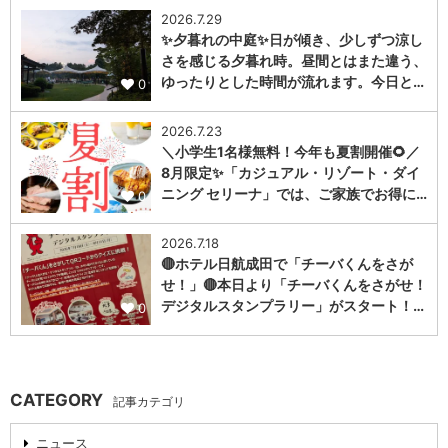
2026.7.29
✨夕暮れの中庭✨日が傾き、少しずつ涼し
さを感じる夕暮れ時。昼間とはまた違う、
ゆったりとした時間が流れます。今日と…
0
2026.7.23
＼小学生1名様無料！今年も夏割開催🌻／
8月限定✨「カジュアル・リゾート・ダイ
ニング セリーナ」では、ご家族でお得に…
0
2026.7.18
🔴ホテル日航成田で「チーバくんをさが
せ！」🔴本日より「チーバくんをさがせ！
デジタルスタンプラリー」がスタート！…
0
CATEGORY
記事カテゴリ
ニュース