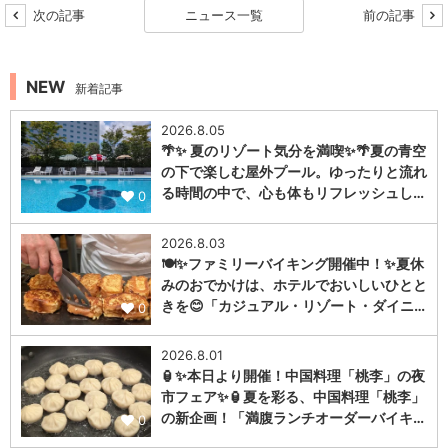
次の記事
ニュース一覧
前の記事
NEW
新着記事
2026.8.05
🌴✨ 夏のリゾート気分を満喫✨🌴夏の青空
の下で楽しむ屋外プール。ゆったりと流れ
る時間の中で、心も体もリフレッシュし…
0
2026.8.03
🍽️✨ファミリーバイキング開催中！✨夏休
みのおでかけは、ホテルでおいしいひとと
きを😊「カジュアル・リゾート・ダイニ…
0
2026.8.01
🏮✨本日より開催！中国料理「桃李」の夜
市フェア✨🏮夏を彩る、中国料理「桃李」
の新企画！「満腹ランチオーダーバイキ…
0