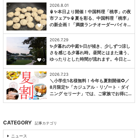
2026.8.01
🏮✨本日より開催！中国料理「桃李」の夜
市フェア✨🏮夏を彩る、中国料理「桃李」
の新企画！「満腹ランチオーダーバイキ…
0
2026.7.29
✨夕暮れの中庭✨日が傾き、少しずつ涼し
さを感じる夕暮れ時。昼間とはまた違う、
ゆったりとした時間が流れます。今日と…
0
2026.7.23
＼小学生1名様無料！今年も夏割開催🌻／
8月限定✨「カジュアル・リゾート・ダイ
ニング セリーナ」では、ご家族でお得に…
0
CATEGORY
記事カテゴリ
ニュース