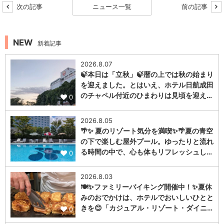
次の記事
ニュース一覧
前の記事
NEW
新着記事
2026.8.07
🍃本日は「立秋」🍃暦の上では秋の始まり
を迎えました。とはいえ、ホテル日航成田
のチャペル付近のひまわりは見頃を迎え…
0
2026.8.05
🌴✨ 夏のリゾート気分を満喫✨🌴夏の青空
の下で楽しむ屋外プール。ゆったりと流れ
る時間の中で、心も体もリフレッシュし…
0
2026.8.03
🍽️✨ファミリーバイキング開催中！✨夏休
みのおでかけは、ホテルでおいしいひとと
きを😊「カジュアル・リゾート・ダイニ…
0