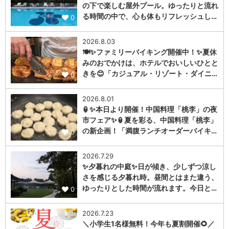
の下で楽しむ屋外プール。ゆったりと流れ
る時間の中で、心も体もリフレッシュし…
0
2026.8.03
🍽️✨ファミリーバイキング開催中！✨夏休
みのおでかけは、ホテルでおいしいひとと
きを😊「カジュアル・リゾート・ダイニ…
0
2026.8.01
🏮✨本日より開催！中国料理「桃李」の夜
市フェア✨🏮夏を彩る、中国料理「桃李」
の新企画！「満腹ランチオーダーバイキ…
0
2026.7.29
✨夕暮れの中庭✨日が傾き、少しずつ涼し
さを感じる夕暮れ時。昼間とはまた違う、
ゆったりとした時間が流れます。今日と…
0
2026.7.23
＼小学生1名様無料！今年も夏割開催🌻／