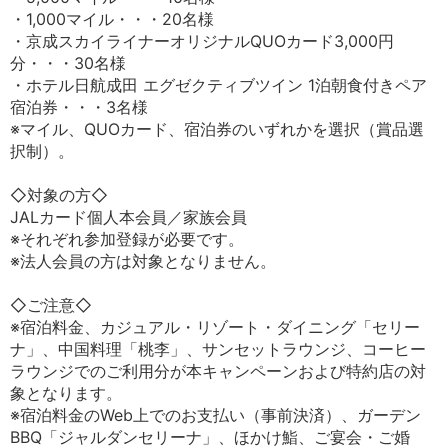
・1,000マイル・・・20名様
・京成スカイライナーオリジナルQUOカード3,000円
分・・・30名様
・ホテル日航成田 エグゼクティブツイン 1泊朝食付きペア
宿泊券・・・3名様
※マイル、QUOカード、宿泊券のいずれかを選択（賞品選
択制）。
◇対象の方◇
JALカード個人本会員／家族会員
※それぞれ参加登録が必要です。
※法人会員の方は対象となりません。
◇ご注意◇
※宿泊料金、カジュアル・リゾート・ダイニング「セリー
ナ」、中国料理「桃李」、サンセットラウンジ、コーヒー
ラウンジでのご利用分が本キャンペーンおよび特約店の対
象となります。
※宿泊料金のWeb上でのお支払い（事前決済）、ガーデン
BBQ「ジャルダンセリーナ」、ほかけ鮨、ご宴会・ご婚