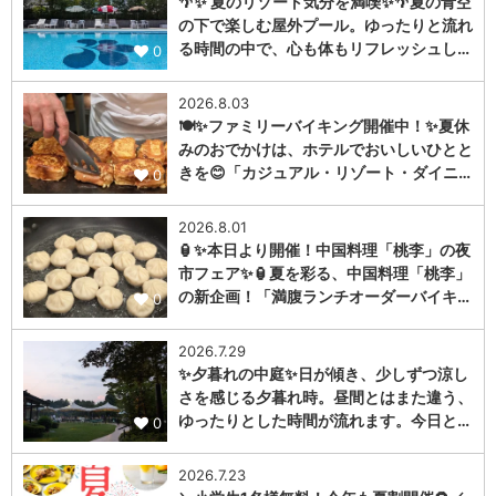
🌴✨ 夏のリゾート気分を満喫✨🌴夏の青空
の下で楽しむ屋外プール。ゆったりと流れ
る時間の中で、心も体もリフレッシュし…
0
2026.8.03
🍽️✨ファミリーバイキング開催中！✨夏休
みのおでかけは、ホテルでおいしいひとと
きを😊「カジュアル・リゾート・ダイニ…
0
2026.8.01
🏮✨本日より開催！中国料理「桃李」の夜
市フェア✨🏮夏を彩る、中国料理「桃李」
の新企画！「満腹ランチオーダーバイキ…
0
2026.7.29
✨夕暮れの中庭✨日が傾き、少しずつ涼し
さを感じる夕暮れ時。昼間とはまた違う、
ゆったりとした時間が流れます。今日と…
0
2026.7.23