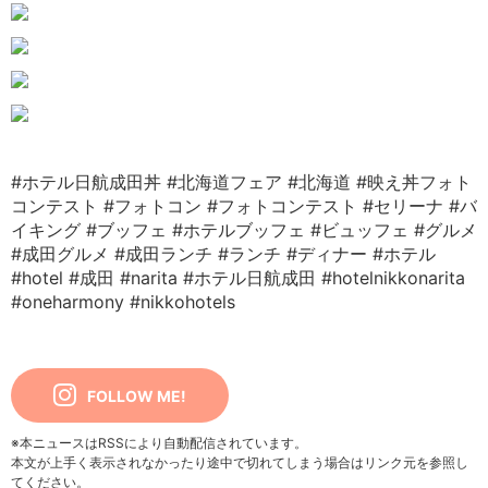
#ホテル日航成田丼
#北海道フェア
#北海道
#映え丼フォト
コンテスト
#フォトコン
#フォトコンテスト
#セリーナ
#バ
イキング
#ブッフェ
#ホテルブッフェ
#ビュッフェ
#グルメ
#成田グルメ
#成田ランチ
#ランチ
#ディナー
#ホテル
#hotel
#成田
#narita
#ホテル日航成田
#hotelnikkonarita
#oneharmony
#nikkohotels
FOLLOW ME!
※本ニュースはRSSにより自動配信されています。
本文が上手く表示されなかったり途中で切れてしまう場合はリンク元を参照し
てください。