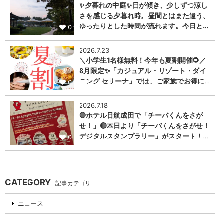
✨夕暮れの中庭✨日が傾き、少しずつ涼し
さを感じる夕暮れ時。昼間とはまた違う、
ゆったりとした時間が流れます。今日と…
0
2026.7.23
＼小学生1名様無料！今年も夏割開催🌻／
8月限定✨「カジュアル・リゾート・ダイ
ニング セリーナ」では、ご家族でお得に…
0
2026.7.18
🔴ホテル日航成田で「チーバくんをさが
せ！」🔴本日より「チーバくんをさがせ！
デジタルスタンプラリー」がスタート！…
0
CATEGORY
記事カテゴリ
ニュース