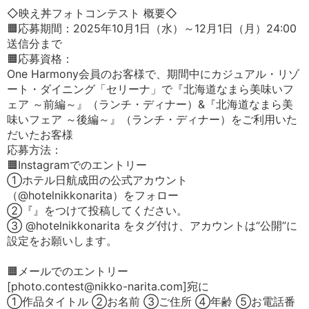
◇映え丼フォトコンテスト 概要◇
🟧応募期間：2025年10月1日（水）～12月1日（月）24:00
送信分まで
🟧応募資格：
One Harmony会員のお客様で、期間中にカジュアル・リゾ
ート・ダイニング「セリーナ」で『北海道なまら美味いフ
ェア ～前編～』（ランチ・ディナー）&『北海道なまら美
味いフェア ～後編～』（ランチ・ディナー）をご利用いた
だいたお客様
応募方法：
🟧Instagramでのエントリー
①ホテル日航成田の公式アカウント
（@hotelnikkonarita）をフォロー
②『』をつけて投稿してください。
③ @hotelnikkonarita をタグ付け、アカウントは“公開”に
設定をお願いします。
🟧メールでのエントリー
[photo.contest@nikko-narita.com]宛に
①作品タイトル ②お名前 ③ご住所 ④年齢 ⑤お電話番