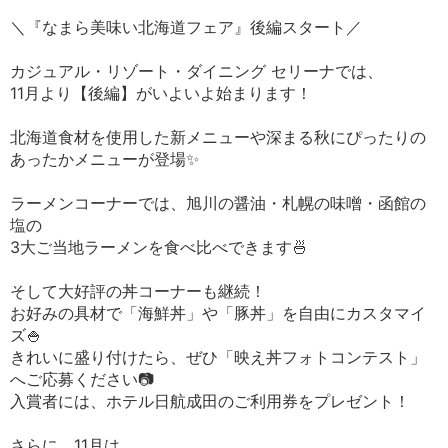
＼『なまら美味い北海道フェア』後編スタート／
カジュアル・リゾート・ダイニング セリーナでは、
11月より【後編】がいよいよ始まります！
北海道食材を使用した新メニューや深まる秋にぴったりの
あったかメニューが登場✨
ラーメンコーナーでは、旭川の醤油・札幌の味噌・函館の
塩の
3大ご当地ラーメンを食べ比べできます🍜
そして大好評の丼コーナーも継続！
お好みの具材で「海鮮丼」や「豚丼」を自由にカスタマイ
ズ🍚
きれいに盛り付けたら、ぜひ「映え丼フォトコンテスト」
へご応募ください📷
入賞者には、ホテル日航成田のご利用券をプレゼント！
さらに、11月は