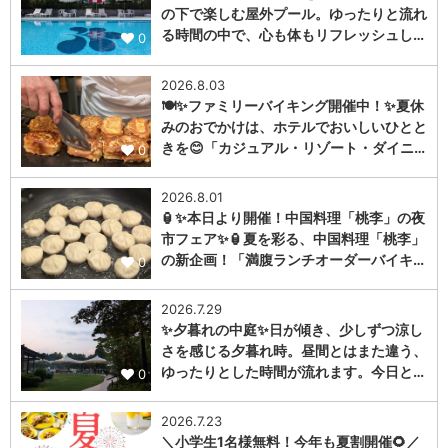
の下で楽しむ屋外プール。ゆったりと流れ
る時間の中で、心も体もリフレッシュし…
0
2026.8.03
🍽️✨ファミリーバイキング開催中！✨夏休
みのおでかけは、ホテルでおいしいひとと
きを😊「カジュアル・リゾート・ダイニ…
0
2026.8.01
🏮✨本日より開催！中国料理「桃李」の夜
市フェア✨🏮夏を彩る、中国料理「桃李」
の新企画！「満腹ランチオーダーバイキ…
0
2026.7.29
✨夕暮れの中庭✨日が傾き、少しずつ涼し
さを感じる夕暮れ時。昼間とはまた違う、
ゆったりとした時間が流れます。今日と…
0
2026.7.23
＼小学生1名様無料！今年も夏割開催🌻／