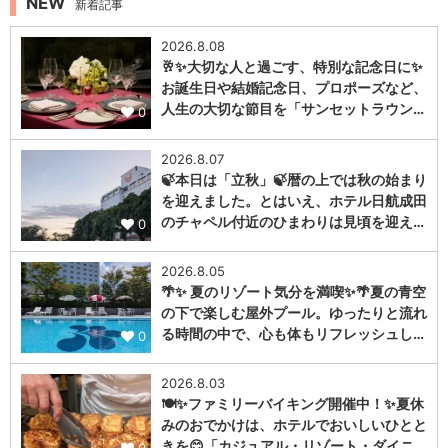
NEW
新着記事
2026.8.08
🥂✨大切な人と過ごす、特別な記念日に✨
お誕生日や結婚記念日、プロポーズなど、
人生の大切な節目を「サンセットラウン…
0
2026.8.07
🍃本日は「立秋」🍃暦の上では秋の始まり
を迎えました。とはいえ、ホテル日航成田
のチャペル付近のひまわりは見頃を迎え…
0
2026.8.05
🌴✨ 夏のリゾート気分を満喫✨🌴夏の青空
の下で楽しむ屋外プール。ゆったりと流れ
る時間の中で、心も体もリフレッシュし…
0
2026.8.03
🍽️✨ファミリーバイキング開催中！✨夏休
みのおでかけは、ホテルでおいしいひとと
きを😊「カジュアル・リゾート・ダイニ…