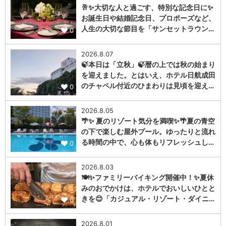
🥂✨大切な人と過ごす、特別な記念日に✨
お誕生日や結婚記念日、プロポーズなど、
人生の大切な節目を「サンセットラウン…
0
2026.8.07
🍃本日は「立秋」🍃暦の上では秋の始まり
を迎えました。とはいえ、ホテル日航成田
のチャペル付近のひまわりは見頃を迎え…
0
2026.8.05
🌴✨ 夏のリゾート気分を満喫✨🌴夏の青空
の下で楽しむ屋外プール。ゆったりと流れ
る時間の中で、心も体もリフレッシュし…
0
2026.8.03
🍽️✨ファミリーバイキング開催中！✨夏休
みのおでかけは、ホテルでおいしいひとと
きを😊「カジュアル・リゾート・ダイニ…
0
2026.8.01