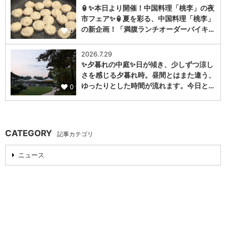
🏮✨本日より開催！中国料理「桃李」の夜
市フェア✨🏮夏を彩る、中国料理「桃李」
の新企画！「満腹ランチオーダーバイキ…
0
2026.7.29
✨夕暮れの中庭✨日が傾き、少しずつ涼し
さを感じる夕暮れ時。昼間とはまた違う、
ゆったりとした時間が流れます。今日と…
0
CATEGORY
記事カテゴリ
ニュース