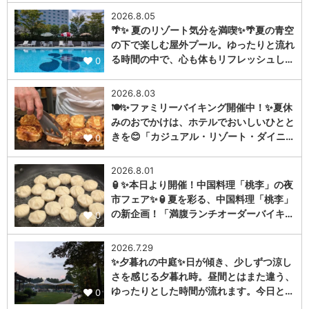
2026.8.05
🌴✨ 夏のリゾート気分を満喫✨🌴夏の青空
の下で楽しむ屋外プール。ゆったりと流れ
る時間の中で、心も体もリフレッシュし…
0
2026.8.03
🍽️✨ファミリーバイキング開催中！✨夏休
みのおでかけは、ホテルでおいしいひとと
きを😊「カジュアル・リゾート・ダイニ…
0
2026.8.01
🏮✨本日より開催！中国料理「桃李」の夜
市フェア✨🏮夏を彩る、中国料理「桃李」
の新企画！「満腹ランチオーダーバイキ…
0
2026.7.29
✨夕暮れの中庭✨日が傾き、少しずつ涼し
さを感じる夕暮れ時。昼間とはまた違う、
ゆったりとした時間が流れます。今日と…
0