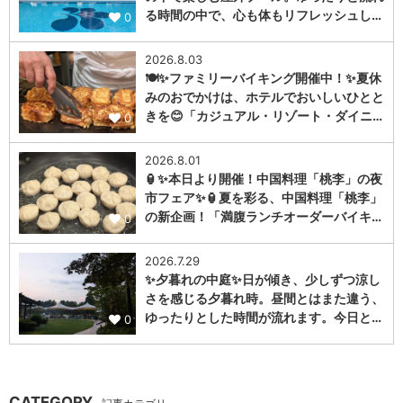
る時間の中で、心も体もリフレッシュし…
0
2026.8.03
🍽️✨ファミリーバイキング開催中！✨夏休
みのおでかけは、ホテルでおいしいひとと
きを😊「カジュアル・リゾート・ダイニ…
0
2026.8.01
🏮✨本日より開催！中国料理「桃李」の夜
市フェア✨🏮夏を彩る、中国料理「桃李」
の新企画！「満腹ランチオーダーバイキ…
0
2026.7.29
✨夕暮れの中庭✨日が傾き、少しずつ涼し
さを感じる夕暮れ時。昼間とはまた違う、
ゆったりとした時間が流れます。今日と…
0
CATEGORY