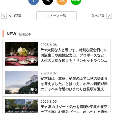
次の記事
ニュース一覧
前の記事
NEW
新着記事
2026.8.08
🥂✨大切な人と過ごす、特別な記念日に✨
お誕生日や結婚記念日、プロポーズなど、
人生の大切な節目を「サンセットラウン…
0
2026.8.07
🍃本日は「立秋」🍃暦の上では秋の始まり
を迎えました。とはいえ、ホテル日航成田
のチャペル付近のひまわりは見頃を迎え…
0
2026.8.05
🌴✨ 夏のリゾート気分を満喫✨🌴夏の青空
の下で楽しむ屋外プール。ゆったりと流れ