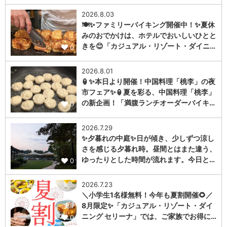
2026.8.03
🍽️✨ファミリーバイキング開催中！✨夏休
みのおでかけは、ホテルでおいしいひとと
きを😊「カジュアル・リゾート・ダイニ…
0
2026.8.01
🏮✨本日より開催！中国料理「桃李」の夜
市フェア✨🏮夏を彩る、中国料理「桃李」
の新企画！「満腹ランチオーダーバイキ…
0
2026.7.29
✨夕暮れの中庭✨日が傾き、少しずつ涼し
さを感じる夕暮れ時。昼間とはまた違う、
ゆったりとした時間が流れます。今日と…
0
2026.7.23
＼小学生1名様無料！今年も夏割開催🌻／
8月限定✨「カジュアル・リゾート・ダイ
ニング セリーナ」では、ご家族でお得に…
0