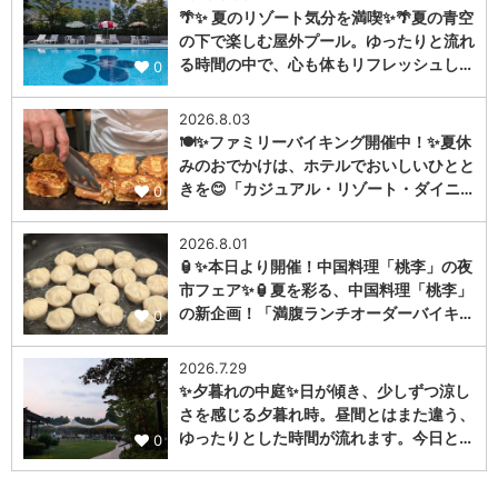
🌴✨ 夏のリゾート気分を満喫✨🌴夏の青空
の下で楽しむ屋外プール。ゆったりと流れ
る時間の中で、心も体もリフレッシュし…
0
2026.8.03
🍽️✨ファミリーバイキング開催中！✨夏休
みのおでかけは、ホテルでおいしいひとと
きを😊「カジュアル・リゾート・ダイニ…
0
2026.8.01
🏮✨本日より開催！中国料理「桃李」の夜
市フェア✨🏮夏を彩る、中国料理「桃李」
の新企画！「満腹ランチオーダーバイキ…
0
2026.7.29
✨夕暮れの中庭✨日が傾き、少しずつ涼し
さを感じる夕暮れ時。昼間とはまた違う、
ゆったりとした時間が流れます。今日と…
0