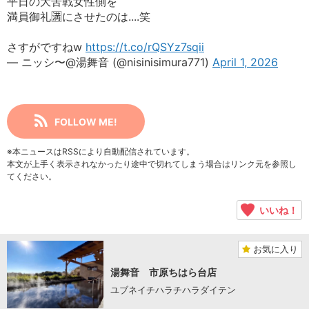
平日の大苦戦女性側を
満員御礼🈵にさせたのは....笑
さすがですねw
https://t.co/rQSYz7sqii
— ニッシ〜@湯舞音 (@nisinisimura771)
April 1, 2026
FOLLOW ME!
※本ニュースはRSSにより自動配信されています。
本文が上手く表示されなかったり途中で切れてしまう場合はリンク元を参照し
てください。
いいね！
お気に入り
湯舞音 市原ちはら台店
ユブネイチハラチハラダイテン