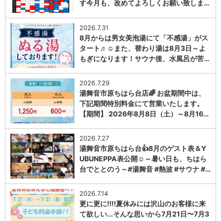
す今月も、改めてよろしくお願い致しま…
1
2026.7.31
8月からは男女美泡湯にて「不感湯」がス
タート♬☺また、替わり湯は8月3日～よ
もぎになります！サウナ後、水風呂が苦…
1
2026.7.29
湯舞音市原ちはら台店🌈 お盆期間中は、
下記期間特別料金にて営業いたします。
【期間】 2026年8月8日（土）～8月16…
1
2026.7.27
湯舞音市原ちはら台👍8月のゲスト表＆Y
UBUNEPPA表公開☺～暑い日も、ちはら
台でととのう～#湯舞音 #熱波 #サウナ #…
1
2026.7.14
更に更に‼️‼️夏休みには沢山のお客様に来
て欲しい...そんな思いから7月21日〜7月3