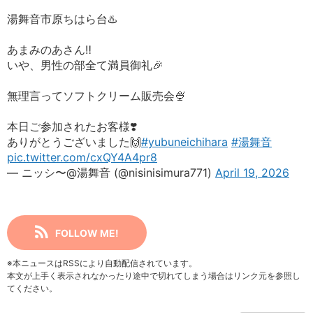
湯舞音市原ちはら台♨️
あまみのあさん‼️
いや、男性の部全て満員御礼🎉
無理言ってソフトクリーム販売会🍨
本日ご参加されたお客様❣️
ありがとうございました🙌
#yubuneichihara
#湯舞音
pic.twitter.com/cxQY4A4pr8
— ニッシ〜@湯舞音 (@nisinisimura771)
April 19, 2026
FOLLOW ME!
※本ニュースはRSSにより自動配信されています。
本文が上手く表示されなかったり途中で切れてしまう場合はリンク元を参照し
てください。