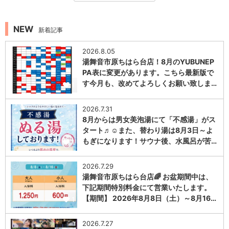
NEW
新着記事
2026.8.05
湯舞音市原ちはら台店！8月のYUBUNEP
PA表に変更があります。こちら最新版で
す今月も、改めてよろしくお願い致しま…
1
2026.7.31
8月からは男女美泡湯にて「不感湯」がス
タート♬☺また、替わり湯は8月3日～よ
もぎになります！サウナ後、水風呂が苦…
1
2026.7.29
湯舞音市原ちはら台店🌈 お盆期間中は、
下記期間特別料金にて営業いたします。
【期間】 2026年8月8日（土）～8月16…
1
2026.7.27