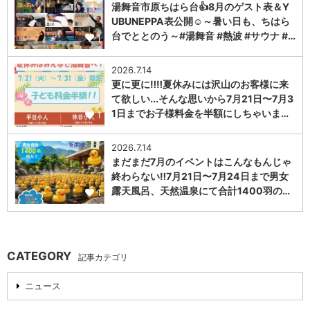
湯舞音市原ちはら台👍8月のゲスト表＆Y
UBUNEPPA表公開☺～暑い日も、ちはら
台でととのう～#湯舞音 #熱波 #サウナ #…
1
2026.7.14
更に更に‼️‼️夏休みには沢山のお客様に来
て欲しい...そんな思いから7月21日〜7月3
1日までお子様料金を半額にしちゃいま…
1
2026.7.14
まだまだ7月のイベントはこんなもんじゃ
終わらない‼️7月21日〜7月24日まで男女
露天風呂、天然温泉にて合計1400羽の…
1
CATEGORY
記事カテゴリ
ニュース