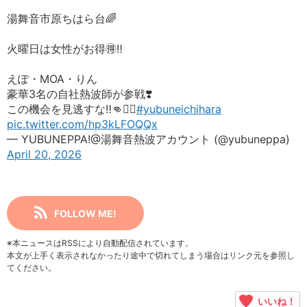
湯舞音市原ちはら台🌈
火曜日は女性がお得🉐‼️
えぽ・MOA・りん
豪華3名の自社熱波師が参戦❣️
この機会を見逃すな‼️👊❤️‍🔥
#yubuneichihara
pic.twitter.com/hp3kLFOQQx
— YUBUNEPPA!@湯舞音熱波アカウント (@yubuneppa)
April 20, 2026
FOLLOW ME!
※本ニュースはRSSにより自動配信されています。
本文が上手く表示されなかったり途中で切れてしまう場合はリンク元を参照し
てください。
いいね！