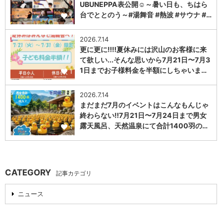
UBUNEPPA表公開☺～暑い日も、ちはら
台でととのう～#湯舞音 #熱波 #サウナ #…
1
2026.7.14
更に更に‼️‼️夏休みには沢山のお客様に来
て欲しい...そんな思いから7月21日〜7月3
1日までお子様料金を半額にしちゃいま…
1
2026.7.14
まだまだ7月のイベントはこんなもんじゃ
終わらない‼️7月21日〜7月24日まで男女
露天風呂、天然温泉にて合計1400羽の…
1
CATEGORY
記事カテゴリ
ニュース