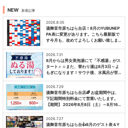
NEW
新着記事
2026.8.05
湯舞音市原ちはら台店！8月のYUBUNEP
PA表に変更があります。こちら最新版で
す今月も、改めてよろしくお願い致しま…
1
2026.7.31
8月からは男女美泡湯にて「不感湯」がス
タート♬☺また、替わり湯は8月3日～よ
もぎになります！サウナ後、水風呂が苦…
1
2026.7.29
湯舞音市原ちはら台店🌈 お盆期間中は、
下記期間特別料金にて営業いたします。
【期間】 2026年8月8日（土）～8月16…
1
2026.7.27
湯舞音市原ちはら台👍8月のゲスト表＆Y