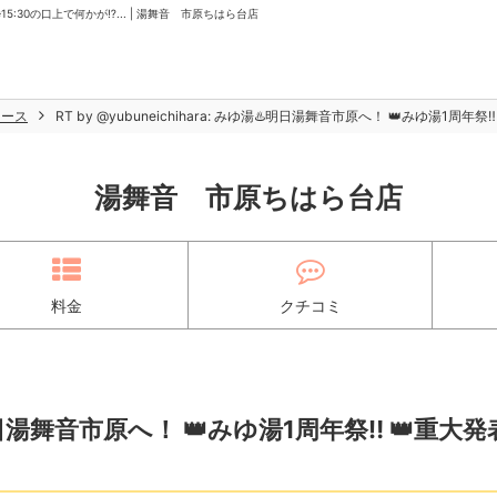
️ ※15:30の口上で何かが⁉... | 湯舞音 市原ちはら台店
ュース
RT by @yubuneichihara: みゆ湯♨️明日湯舞音市原へ！ 👑みゆ湯1周年祭‼
湯舞音 市原ちはら台店
料金
クチコミ
湯♨️明日湯舞音市原へ！ 👑みゆ湯1周年祭‼️ 👑重大