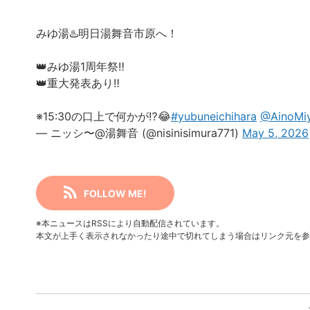
みゆ湯♨️明日湯舞音市原へ！
👑みゆ湯1周年祭‼️
👑重大発表あり‼️
※15:30の口上で何かが⁉️😂
#yubuneichihara
@AinoMi
— ニッシ〜@湯舞音 (@nisinisimura771)
May 5, 2026
FOLLOW ME!
※本ニュースはRSSにより自動配信されています。
本文が上手く表示されなかったり途中で切れてしまう場合はリンク元を参