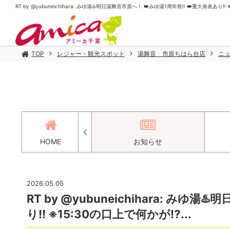
RT by @yubuneichihara: みゆ湯♨️明日湯舞音市原へ！ 👑みゆ湯1周年祭‼️ 👑重大発表あり‼
TOP
レジャー・観光スポット
湯舞音 市原ちはら台店
ニ
アクセス
HOME
お知らせ
2026.05.05
RT by @yubuneichihara: みゆ
り‼️ ※15:30の口上で何かが⁉...