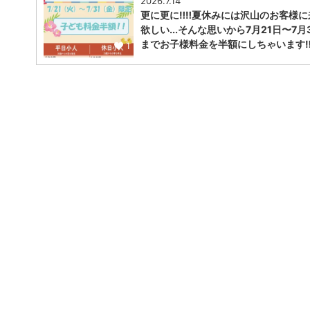
2026.7.14
更に更に‼️‼️夏休みには沢山のお客様
欲しい...そんな思いから7月21日〜7月
までお子様料金を半額にしちゃいます‼︎‼
1