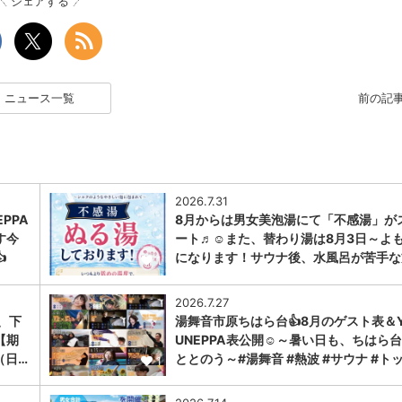
シェアする
ニュース一覧
前の記
2026.7.31
PPA
8月からは男女美泡湯にて「不感湯」が
す今
ート♬☺また、替わり湯は8月3日～よ

になります！サウナ後、水風呂が苦手な
1
2026.7.27
、下
湯舞音市原ちはら台👍8月のゲスト表＆Y
【期
UNEPPA表公開☺～暑い日も、ちはら
（日…
ととのう～#湯舞音 #熱波 #サウナ #ト
1