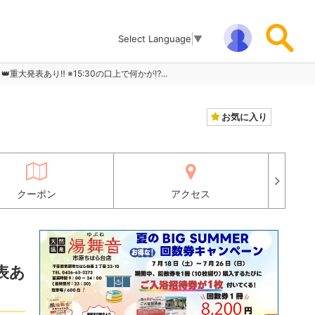
Select Language
▼
️ 👑重大発表あり‼️ ※15:30の口上で何かが⁉...
お気に入り
クーポン
アクセス
発表あ