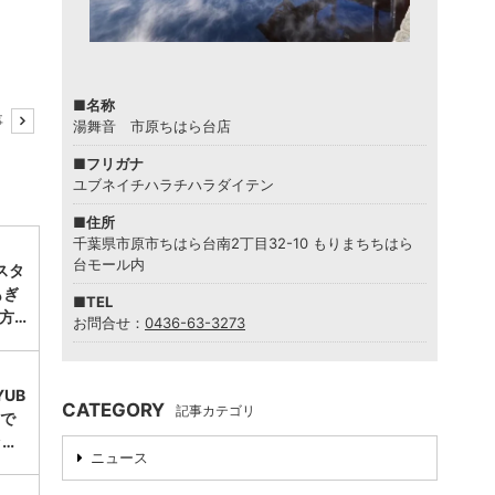
■名称
事
湯舞音 市原ちはら台店
■フリガナ
ユブネイチハラチハラダイテン
■住所
千葉県市原市ちはら台南2丁目32-10 もりまちちはら
台モール内
スタ
もぎ
■TEL
方…
お問合せ：
0436-63-3273
UB
CATEGORY
記事カテゴリ
台で
ッ…
ニュース