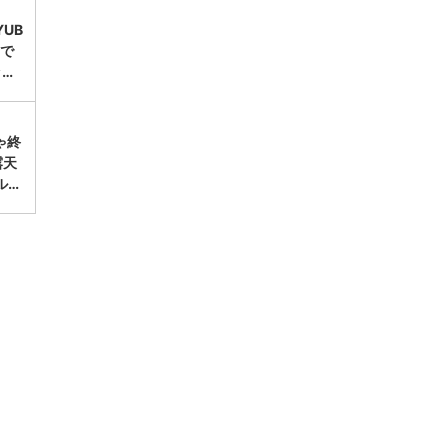
UB
台で
ッ…
ゃ終
露天
ル…