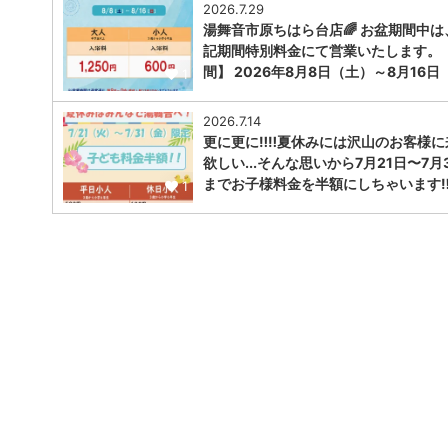
2026.7.29
湯舞音市原ちはら台店🌈 お盆期間中は
記期間特別料金にて営業いたします。
間】 2026年8月8日（土）～8月16日
1
2026.7.14
更に更に‼️‼️夏休みには沢山のお客様
欲しい...そんな思いから7月21日〜7月
までお子様料金を半額にしちゃいます‼︎‼
1