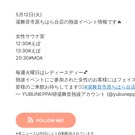
5月12日(火)
湯舞音市原ちはら台店の熱波イベント情報です🔥
女性サウナ室
12:30#えぽ
13:30#えぽ
20:30#MOA
毎週火曜日はレディースディー💕
熱波イベントにご参加された女性のお客様にはフェイ
皆様のご来館お待ちしてます🙇‍♀️
#湯舞音市原ちはら台
— YUBUNEPPA!@湯舞音熱波アカウント (@yubunepp
FOLLOW ME!
※本ニュースはRSSにより自動配信されています。