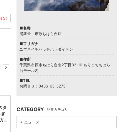
ね！
■名称
湯舞音 市原ちはら台店
■フリガナ
ユブネイチハラチハラダイテン
■住所
千葉県市原市ちはら台南2丁目32-10 もりまちちはら
事
台モール内
■TEL
お問合せ：
0436-63-3273
スタ
CATEGORY
記事カテゴリ
もぎ
方…
ニュース