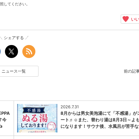
照してください。
いい
シェアする
ニュース一覧
前の記
2026.7.31
PPA
8月からは男女美泡湯にて「不感湯」が
す今
ート♬☺また、替わり湯は8月3日～よ

になります！サウナ後、水風呂が苦手な
1