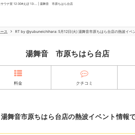
サウナ室 12:30#えぽ 13:... | 湯舞音 市原ちはら台店
ュース
RT by @yubuneichihara: 5月12日(火) 湯舞音市原ちはら台店の熱波イベン
湯舞音 市原ちはら台店
料金
クチコミ
月12日(火) 湯舞音市原ちはら台店の熱波イベント情報