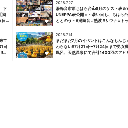
2026.7.27
、下
湯舞音市原ちはら台👍8月のゲスト表＆Y
【期
UNEPPA表公開☺～暑い日も、ちはら
（日…
ととのう～#湯舞音 #熱波 #サウナ #ト
1
2026.7.14
に来て
まだまだ7月のイベントはこんなもんじ
31日
わらない‼️7月21日〜7月24日まで男女
︎…
風呂、天然温泉にて合計1400羽のアヒ
1