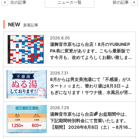
次の記事
ニュース一覧
前の記事
NEW
新着記事
2026.8.05
湯舞音市原ちはら台店！8月のYUBUNEP
PA表に変更があります。こちら最新版で
す今月も、改めてよろしくお願い致しま…
1
2026.7.31
8月からは男女美泡湯にて「不感湯」がス
タート♬☺また、替わり湯は8月3日～よ
もぎになります！サウナ後、水風呂が苦…
1
2026.7.29
湯舞音市原ちはら台店🌈 お盆期間中は、
下記期間特別料金にて営業いたします。
【期間】 2026年8月8日（土）～8月16…
1