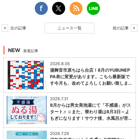
次の記事
ニュース一覧
前の記事
NEW
新着記事
2026.8.05
湯舞音市原ちはら台店！8月のYUBUNEP
PA表に変更があります。こちら最新版で
す今月も、改めてよろしくお願い致しま…
1
2026.7.31
8月からは男女美泡湯にて「不感湯」がス
タート♬☺また、替わり湯は8月3日～よ
もぎになります！サウナ後、水風呂が苦…
1
2026.7.29