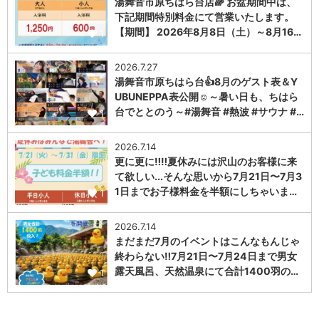
湯舞音市原ちはら台店🌈 お盆期間中は、
下記期間特別料金にて営業いたします。
【期間】 2026年8月8日（土）～8月16…
1
2026.7.27
湯舞音市原ちはら台👍8月のゲスト表＆Y
UBUNEPPA表公開☺～暑い日も、ちはら
台でととのう～#湯舞音 #熱波 #サウナ #…
1
2026.7.14
更に更に‼️‼️夏休みには沢山のお客様に来
て欲しい...そんな思いから7月21日〜7月3
1日までお子様料金を半額にしちゃいま…
1
2026.7.14
まだまだ7月のイベントはこんなもんじゃ
終わらない‼️7月21日〜7月24日まで男女
露天風呂、天然温泉にて合計1400羽の…
1