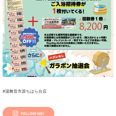
#湯舞音市原ちはら台店
FOLLOW ME!