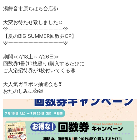
湯舞音市原ちはら台店👍
大変お待たせ致しました☺
💛ーーーーーーーーーーー💛
【夏のBIG SUMMER回数券CP】
💛ーーーーーーーーーーー💛
期間≪7/18土～7/26日≫
回数券1冊(10枚綴り)購入するたびに
ご入浴招待券が1枚付いてくる😆
大人気ガラポン抽選会も❣
おたのしみに👍😆