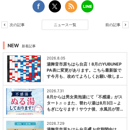
次の記事
ニュース一覧
前の記事
NEW
新着記事
2026.8.05
湯舞音市原ちはら台店！8月のYUBUNEP
PA表に変更があります。こちら最新版で
す今月も、改めてよろしくお願い致しま…
1
2026.7.31
8月からは男女美泡湯にて「不感湯」がス
タート♬☺また、替わり湯は8月3日～よ
もぎになります！サウナ後、水風呂が苦…
1
2026.7.29
湯舞音市原ちはら台店🌈 お盆期間中は、