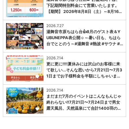
下記期間特別料金にて営業いたします。
【期間】 2026年8月8日（土）～8月16…
1
2026.7.27
湯舞音市原ちはら台👍8月のゲスト表＆Y
UBUNEPPA表公開☺～暑い日も、ちはら
台でととのう～#湯舞音 #熱波 #サウナ #…
1
2026.7.14
更に更に‼️‼️夏休みには沢山のお客様に来
て欲しい...そんな思いから7月21日〜7月3
1日までお子様料金を半額にしちゃいま…
1
2026.7.14
まだまだ7月のイベントはこんなもんじゃ
終わらない‼️7月21日〜7月24日まで男女
露天風呂、天然温泉にて合計1400羽の…
1