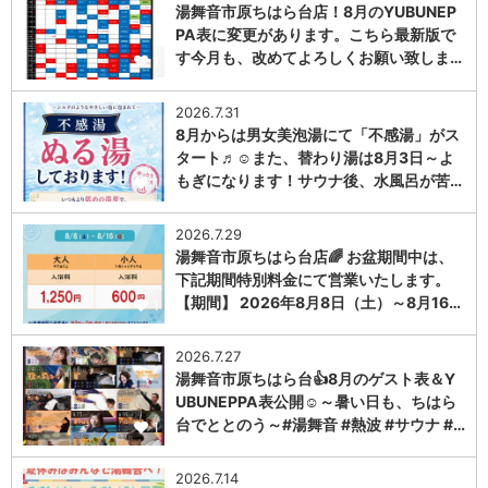
湯舞音市原ちはら台店！8月のYUBUNEP
PA表に変更があります。こちら最新版で
す今月も、改めてよろしくお願い致しま…
1
2026.7.31
8月からは男女美泡湯にて「不感湯」がス
タート♬☺また、替わり湯は8月3日～よ
もぎになります！サウナ後、水風呂が苦…
1
2026.7.29
湯舞音市原ちはら台店🌈 お盆期間中は、
下記期間特別料金にて営業いたします。
【期間】 2026年8月8日（土）～8月16…
1
2026.7.27
湯舞音市原ちはら台👍8月のゲスト表＆Y
UBUNEPPA表公開☺～暑い日も、ちはら
台でととのう～#湯舞音 #熱波 #サウナ #…
1
2026.7.14