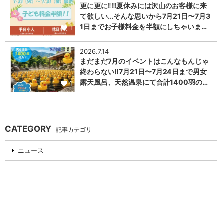
更に更に‼️‼️夏休みには沢山のお客様に来
て欲しい...そんな思いから7月21日〜7月3
1日までお子様料金を半額にしちゃいま…
1
2026.7.14
まだまだ7月のイベントはこんなもんじゃ
終わらない‼️7月21日〜7月24日まで男女
露天風呂、天然温泉にて合計1400羽の…
1
CATEGORY
記事カテゴリ
ニュース