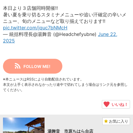
本日より３店舗同時開催‼️
暑い夏を乗り切るスタミナメニューや追い汗確定の辛いメ
ニュー、旬のメニューなど取り揃えております‼️
pic.twitter.com/jquc7bNMcH
— 統括料理長@湯舞音 (@Headchefyubne)
June 22,
2025
FOLLOW ME!
※本ニュースはRSSにより自動配信されています。
本文が上手く表示されなかったり途中で切れてしまう場合はリンク元を参照し
てください。
いいね！
お気に入り
湯舞音 市原ちはら台店