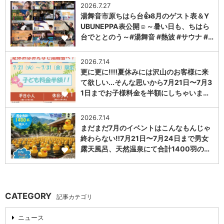
2026.7.27
湯舞音市原ちはら台👍8月のゲスト表＆Y
UBUNEPPA表公開☺～暑い日も、ちはら
台でととのう～#湯舞音 #熱波 #サウナ #…
1
2026.7.14
更に更に‼️‼️夏休みには沢山のお客様に来
て欲しい...そんな思いから7月21日〜7月3
1日までお子様料金を半額にしちゃいま…
1
2026.7.14
まだまだ7月のイベントはこんなもんじゃ
終わらない‼️7月21日〜7月24日まで男女
露天風呂、天然温泉にて合計1400羽の…
1
CATEGORY
記事カテゴリ
ニュース