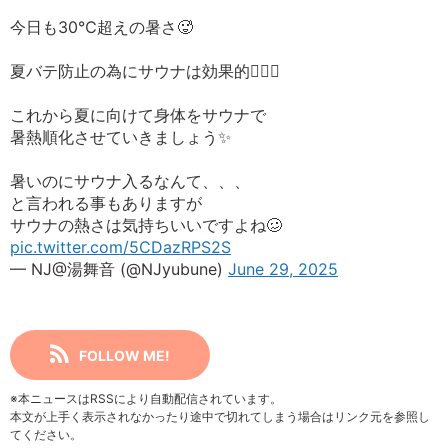
今日も30℃超えの暑さ🥵
夏バテ防止の為にサウナは効果的🧖‍♀️✨
これから夏に向けて身体をサウナで
暑熱順化させていきましょう✨
暑いのにサウナ入るなんて、、、
と言われる事もありますが
サウナの熱さは気持ちいいですよね🥴
pic.twitter.com/5CDazRPS2S
— NJ@湯舞音 (@NJyubune)
June 29, 2025
FOLLOW ME!
※本ニュースはRSSにより自動配信されています。
本文が上手く表示されなかったり途中で切れてしまう場合はリンク元を参照し
てください。