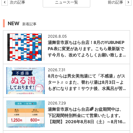
次の記事
ニュース一覧
前の記事
NEW
新着記事
2026.8.05
湯舞音市原ちはら台店！8月のYUBUNEP
PA表に変更があります。こちら最新版で
す今月も、改めてよろしくお願い致しま…
1
2026.7.31
8月からは男女美泡湯にて「不感湯」がス
タート♬☺また、替わり湯は8月3日～よ
もぎになります！サウナ後、水風呂が苦…
1
2026.7.29
湯舞音市原ちはら台店🌈 お盆期間中は、
下記期間特別料金にて営業いたします。
【期間】 2026年8月8日（土）～8月16…
1