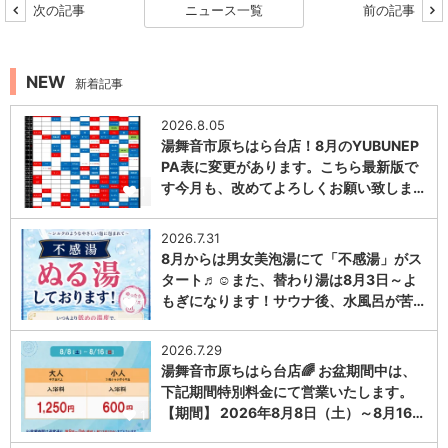
次の記事
ニュース一覧
前の記事
NEW
新着記事
2026.8.05
湯舞音市原ちはら台店！8月のYUBUNEP
PA表に変更があります。こちら最新版で
す今月も、改めてよろしくお願い致しま…
1
2026.7.31
8月からは男女美泡湯にて「不感湯」がス
タート♬☺また、替わり湯は8月3日～よ
もぎになります！サウナ後、水風呂が苦…
1
2026.7.29
湯舞音市原ちはら台店🌈 お盆期間中は、
下記期間特別料金にて営業いたします。
【期間】 2026年8月8日（土）～8月16…
1