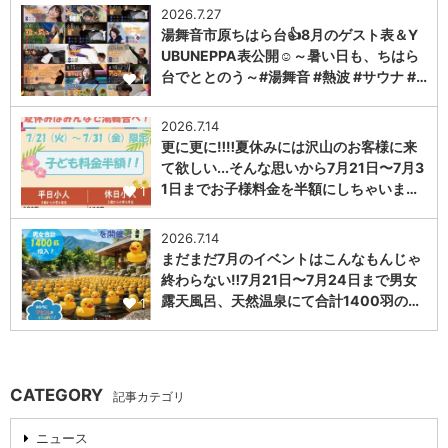
2026.7.27
湯舞音市原ちはら台👍8月のゲスト表＆Y
UBUNEPPA表公開☺～暑い日も、ちはら
台でととのう～#湯舞音 #熱波 #サウナ #…
1
2026.7.14
更に更に‼️‼️夏休みには沢山のお客様に来
て欲しい...そんな思いから7月21日〜7月3
1日までお子様料金を半額にしちゃいま…
1
2026.7.14
まだまだ7月のイベントはこんなもんじゃ
終わらない‼️7月21日〜7月24日まで男女
露天風呂、天然温泉にて合計1400羽の…
1
CATEGORY
記事カテゴリ
ニュース