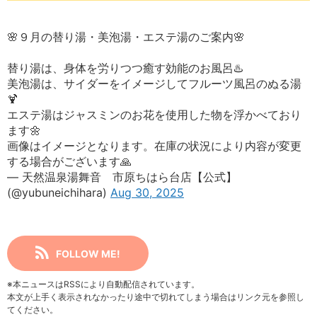
🌸９月の替り湯・美泡湯・エステ湯のご案内🌸
替り湯は、身体を労りつつ癒す効能のお風呂♨️
美泡湯は、サイダーをイメージしてフルーツ風呂のぬる湯
🍹
エステ湯はジャスミンのお花を使用した物を浮かべており
ます🌼
画像はイメージとなります。在庫の状況により内容が変更
する場合がございます🙏
— 天然温泉湯舞音 市原ちはら台店【公式】
(@yubuneichihara)
Aug 30, 2025
FOLLOW ME!
※本ニュースはRSSにより自動配信されています。
本文が上手く表示されなかったり途中で切れてしまう場合はリンク元を参照し
てください。