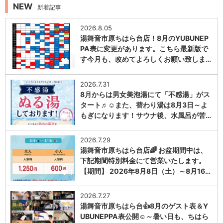
NEW
新着記事
2026.8.05
湯舞音市原ちはら台店！8月のYUBUNEP
PA表に変更があります。こちら最新版で
す今月も、改めてよろしくお願い致しま…
1
2026.7.31
8月からは男女美泡湯にて「不感湯」がス
タート♬☺また、替わり湯は8月3日～よ
もぎになります！サウナ後、水風呂が苦…
1
2026.7.29
湯舞音市原ちはら台店🌈 お盆期間中は、
下記期間特別料金にて営業いたします。
【期間】 2026年8月8日（土）～8月16…
1
2026.7.27
湯舞音市原ちはら台👍8月のゲスト表＆Y
UBUNEPPA表公開☺～暑い日も、ちはら