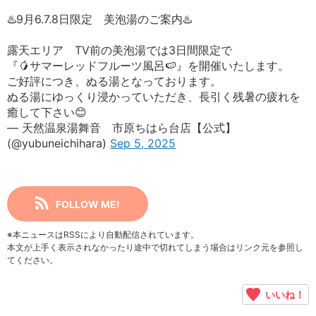
♨️9月6.7.8日限定 美泡湯のご案内♨️
露天エリア TV前の美泡湯では3日間限定で
『🥭サマーレッドフルーツ風呂🍉』を開催いたします。
ご好評につき、ぬる湯となっております。
ぬる湯にゆっくり浸かっていただき、長引く残暑の疲れを
癒して下さい😊
— 天然温泉湯舞音 市原ちはら台店【公式】
(@yubuneichihara)
Sep 5, 2025
FOLLOW ME!
※本ニュースはRSSにより自動配信されています。
本文が上手く表示されなかったり途中で切れてしまう場合はリンク元を参照し
てください。
いいね！