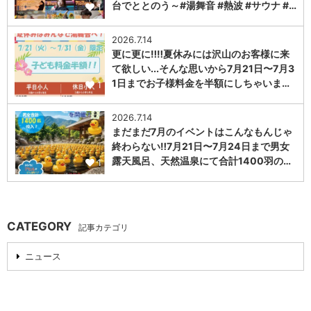
台でととのう～#湯舞音 #熱波 #サウナ #…
1
2026.7.14
更に更に‼️‼️夏休みには沢山のお客様に来
て欲しい...そんな思いから7月21日〜7月3
1日までお子様料金を半額にしちゃいま…
1
2026.7.14
まだまだ7月のイベントはこんなもんじゃ
終わらない‼️7月21日〜7月24日まで男女
露天風呂、天然温泉にて合計1400羽の…
1
CATEGORY
記事カテゴリ
ニュース