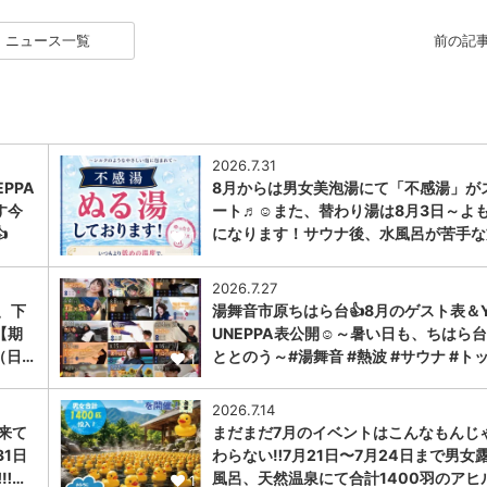
ニュース一覧
前の記
2026.7.31
PPA
8月からは男女美泡湯にて「不感湯」が
す今
ート♬☺また、替わり湯は8月3日～よ

になります！サウナ後、水風呂が苦手な
1
2026.7.27
、下
湯舞音市原ちはら台👍8月のゲスト表＆Y
【期
UNEPPA表公開☺～暑い日も、ちはら
（日…
ととのう～#湯舞音 #熱波 #サウナ #ト
1
2026.7.14
に来て
まだまだ7月のイベントはこんなもんじ
31日
わらない‼️7月21日〜7月24日まで男女
︎…
風呂、天然温泉にて合計1400羽のアヒ
1