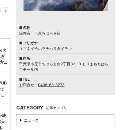
事
■名称
湯舞音 市原ちはら台店
■フリガナ
ユブネイチハラチハラダイテン
スタ
もぎ
■住所
方…
千葉県市原市ちはら台南2丁目32-10 もりまちちはら
台モール内
■TEL
UB
お問合せ：
0436-63-3273
台で
ッ…
CATEGORY
記事カテゴリ
ゃ終
ニュース
露天
ル…