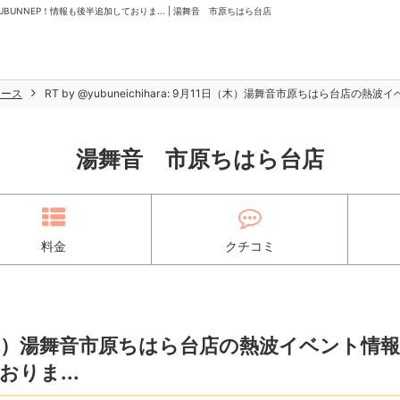
 YUBUNNEP！情報も後半追加しておりま... | 湯舞音 市原ちはら台店
ュース
RT by @yubuneichihara: 9月11日（木）湯舞音市原ちはら台店の
湯舞音 市原ちはら台店
料金
クチコミ
9月11日（木）湯舞音市原ちはら台店の熱波イベント情
りま...