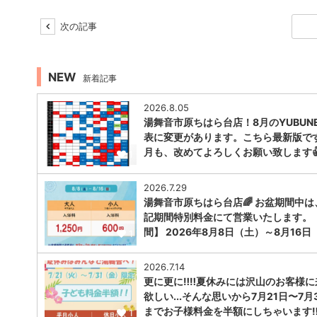
次の記事
NEW
新着記事
2026.8.05
湯舞音市原ちはら台店！8月のYUBUNE
表に変更があります。こちら最新版で
月も、改めてよろしくお願い致します
1
2026.7.29
湯舞音市原ちはら台店🌈 お盆期間中は
記期間特別料金にて営業いたします。
間】 2026年8月8日（土）～8月16日
1
2026.7.14
更に更に‼️‼️夏休みには沢山のお客様
欲しい...そんな思いから7月21日〜7月
までお子様料金を半額にしちゃいます‼︎‼
1