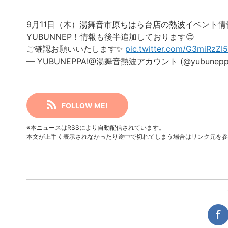
9月11日（木）湯舞音市原ちはら台店の熱波イベント情
YUBUNNEP！情報も後半追加しております😊
ご確認お願いいたします✨️
pic.twitter.com/G3miRzZI5
— YUBUNEPPA!@湯舞音熱波アカウント (@yubunepp
FOLLOW ME!
※本ニュースはRSSにより自動配信されています。
本文が上手く表示されなかったり途中で切れてしまう場合はリンク元を参