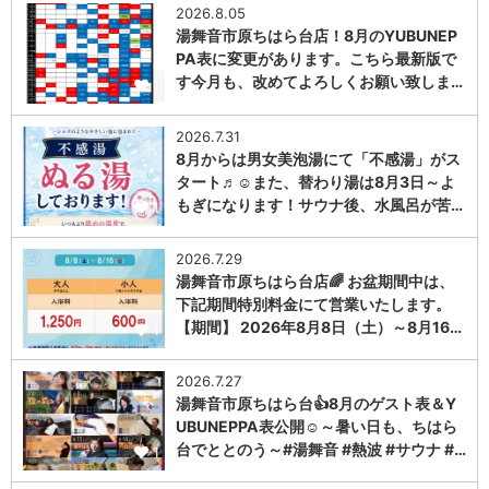
2026.8.05
湯舞音市原ちはら台店！8月のYUBUNEP
PA表に変更があります。こちら最新版で
す今月も、改めてよろしくお願い致しま…
1
2026.7.31
8月からは男女美泡湯にて「不感湯」がス
タート♬☺また、替わり湯は8月3日～よ
もぎになります！サウナ後、水風呂が苦…
1
2026.7.29
湯舞音市原ちはら台店🌈 お盆期間中は、
下記期間特別料金にて営業いたします。
【期間】 2026年8月8日（土）～8月16…
1
2026.7.27
湯舞音市原ちはら台👍8月のゲスト表＆Y
UBUNEPPA表公開☺～暑い日も、ちはら
台でととのう～#湯舞音 #熱波 #サウナ #…
1