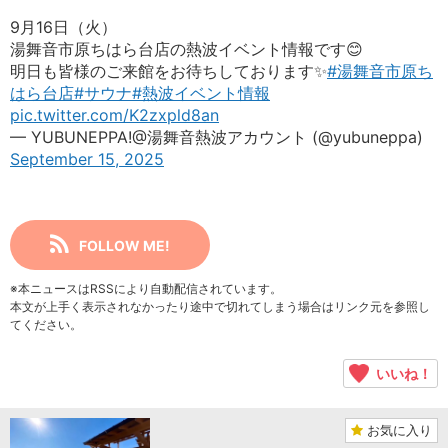
9月16日（火）
湯舞音市原ちはら台店の熱波イベント情報です😊
明日も皆様のご来館をお待ちしております✨️
#湯舞音市原ち
はら台店
#サウナ
#熱波イベント情報
pic.twitter.com/K2zxpld8an
— YUBUNEPPA!@湯舞音熱波アカウント (@yubuneppa)
September 15, 2025
FOLLOW ME!
※本ニュースはRSSにより自動配信されています。
本文が上手く表示されなかったり途中で切れてしまう場合はリンク元を参照し
てください。
いいね！
お気に入り