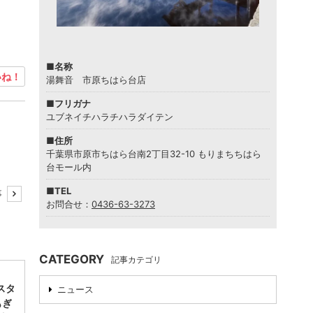
■名称
ね！
湯舞音 市原ちはら台店
■フリガナ
ユブネイチハラチハラダイテン
■住所
千葉県市原市ちはら台南2丁目32-10 もりまちちはら
台モール内
■TEL
事
お問合せ：
0436-63-3273
CATEGORY
記事カテゴリ
スタ
ニュース
もぎ