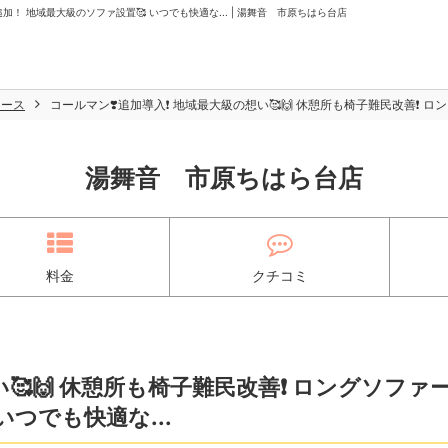
追加！ 地域最大級のソファ設置🥰 いつでも快適な... | 湯舞音 市原ちはら台店
ュース
コールマン❣️追加導入❗️ 地域最大級の想い🥰🙌 休憩所も椅子難民改善❗️ 
湯舞音 市原ちはら台店
料金
クチコミ
い🥰🙌 休憩所も椅子難民改善❗️ ロングソファ
いつでも快適な...