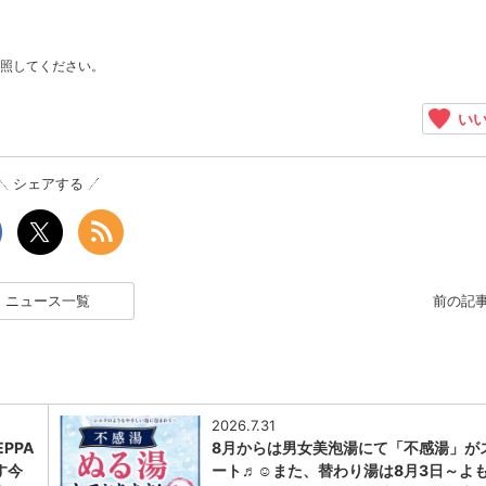
照してください。
いい
シェアする
ニュース一覧
前の記
2026.7.31
PPA
8月からは男女美泡湯にて「不感湯」が
す今
ート♬☺また、替わり湯は8月3日～よ