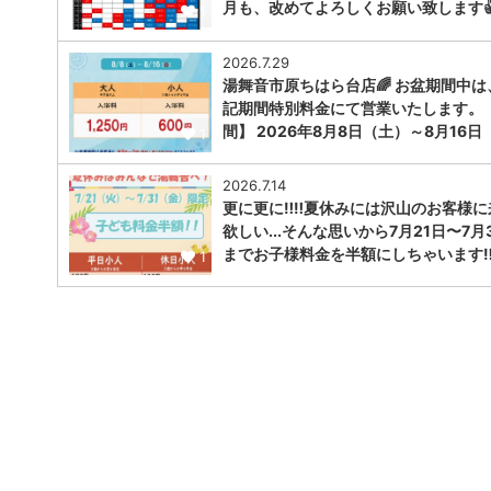
月も、改めてよろしくお願い致します
1
2026.7.29
湯舞音市原ちはら台店🌈 お盆期間中は
記期間特別料金にて営業いたします。
間】 2026年8月8日（土）～8月16日
1
2026.7.14
更に更に‼️‼️夏休みには沢山のお客様
欲しい...そんな思いから7月21日〜7月
までお子様料金を半額にしちゃいます‼︎‼
1