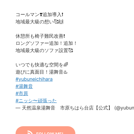
コールマン❣️追加導入❗️
地域最大級の想い🥰🙌
休憩所も椅子難民改善❗️
ロングソファー追加！追加！
地域最大級のソファ設置🥰
いつでも快適な空間を🌈
遊びに真面目！湯舞音♨️
#yubuneichihara
#湯舞音
#市原
#ニッシ〜頑張った
— 天然温泉湯舞音 市原ちはら台店【公式】 (@yubuneic
FOLLOW ME!