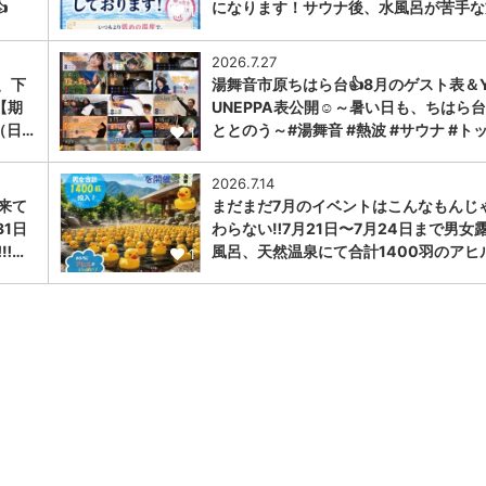

になります！サウナ後、水風呂が苦手な
1
2026.7.27
、下
湯舞音市原ちはら台👍8月のゲスト表＆Y
【期
UNEPPA表公開☺～暑い日も、ちはら
（日…
ととのう～#湯舞音 #熱波 #サウナ #ト
1
2026.7.14
に来て
まだまだ7月のイベントはこんなもんじ
31日
わらない‼️7月21日〜7月24日まで男女
︎…
風呂、天然温泉にて合計1400羽のアヒ
1