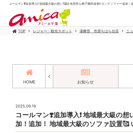
コールマン❣️追加導入❗️ 地域最大級の想い🥰🙌 休憩所も椅子難民改善❗️ ロングソファー追加！
TOP
レジャー・観光スポット
湯舞音 市原ちはら台店
ニ
アクセス
HOME
お知らせ
2025.09.19
コールマン❣️追加導入❗️ 地域最大級の想
加！追加！ 地域最大級のソファ設置🥰 