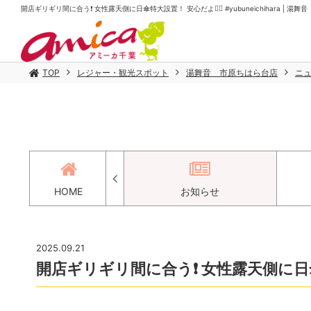
開店ギリギリ間に合う❗️ 女性露天側に日傘特大設置！ 安心だよ😮‍💨 #yubuneichihara | 
TOP
レジャー・観光スポット
湯舞音 市原ちはら台店
ニ
アクセス
HOME
お知らせ
2025.09.21
開店ギリギリ間に合う❗️ 女性露天側に日傘特大設