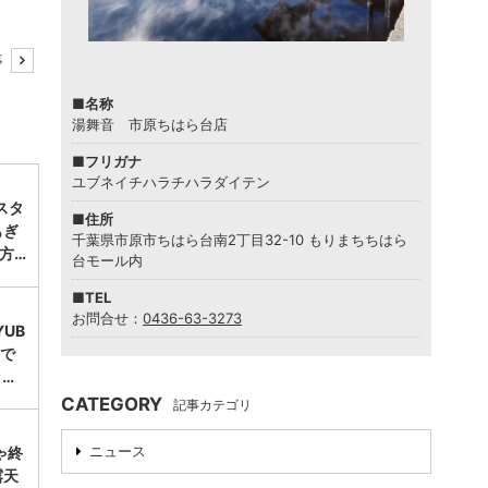
事
■名称
湯舞音 市原ちはら台店
■フリガナ
ユブネイチハラチハラダイテン
スタ
■住所
もぎ
千葉県市原市ちはら台南2丁目32-10 もりまちちはら
方…
台モール内
■TEL
お問合せ：
0436-63-3273
UB
台で
ッ…
CATEGORY
記事カテゴリ
ニュース
ゃ終
露天