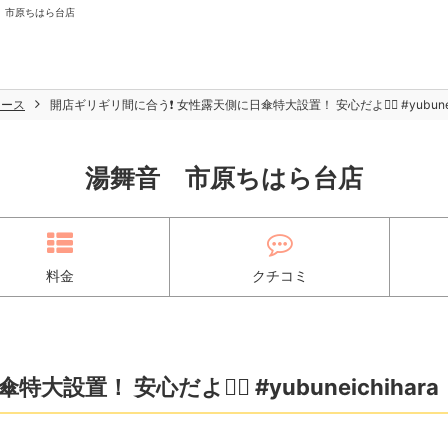
湯舞音 市原ちはら台店
ュース
開店ギリギリ間に合う❗️ 女性露天側に日傘特大設置！ 安心だよ😮‍💨 #yubuneic
湯舞音 市原ちはら台店
料金
クチコミ
置！ 安心だよ😮‍💨 #yubuneichihara