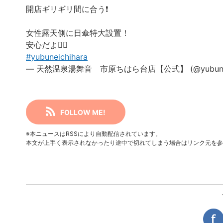
開店ギリギリ間に合う❗️
女性露天側に日傘特大設置！
安心だよ😮‍💨
#yubuneichihara
— 天然温泉湯舞音 市原ちはら台店【公式】 (@yubuneic
FOLLOW ME!
※本ニュースはRSSにより自動配信されています。
本文が上手く表示されなかったり途中で切れてしまう場合はリンク元を参