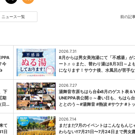
ニュース一覧
前の記
2026.7.31
PPA
8月からは男女美泡湯にて「不感湯」が
す今
ート♬☺また、替わり湯は8月3日～よ

になります！サウナ後、水風呂が苦手な
1
2026.7.27
、下
湯舞音市原ちはら台👍8月のゲスト表＆Y
【期
UNEPPA表公開☺～暑い日も、ちはら
（日…
ととのう～#湯舞音 #熱波 #サウナ #ト
1
2026.7.14
に来て
まだまだ7月のイベントはこんなもんじ
31日
わらない‼️7月21日〜7月24日まで男女