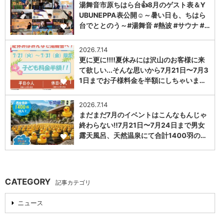
湯舞音市原ちはら台👍8月のゲスト表＆Y
UBUNEPPA表公開☺～暑い日も、ちはら
台でととのう～#湯舞音 #熱波 #サウナ #…
1
2026.7.14
更に更に‼️‼️夏休みには沢山のお客様に来
て欲しい...そんな思いから7月21日〜7月3
1日までお子様料金を半額にしちゃいま…
1
2026.7.14
まだまだ7月のイベントはこんなもんじゃ
終わらない‼️7月21日〜7月24日まで男女
露天風呂、天然温泉にて合計1400羽の…
1
CATEGORY
記事カテゴリ
ニュース