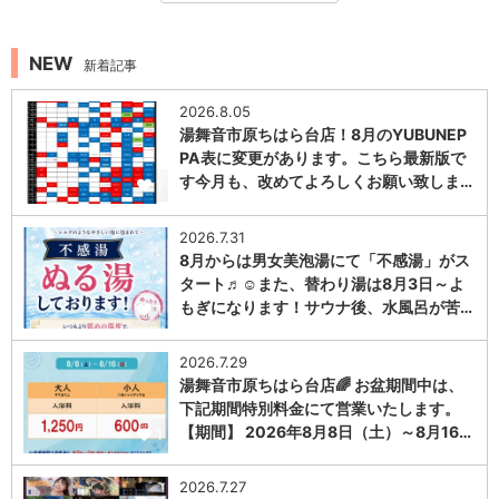
NEW
新着記事
2026.8.05
湯舞音市原ちはら台店！8月のYUBUNEP
PA表に変更があります。こちら最新版で
す今月も、改めてよろしくお願い致しま…
1
2026.7.31
8月からは男女美泡湯にて「不感湯」がス
タート♬☺また、替わり湯は8月3日～よ
もぎになります！サウナ後、水風呂が苦…
1
2026.7.29
湯舞音市原ちはら台店🌈 お盆期間中は、
下記期間特別料金にて営業いたします。
【期間】 2026年8月8日（土）～8月16…
1
2026.7.27